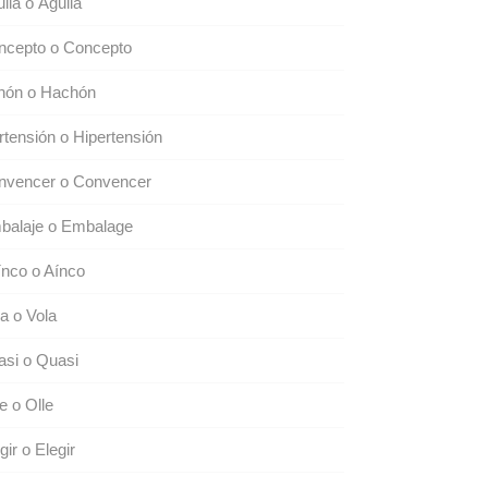
ila o Águila
ncepto o Concepto
hón o Hachón
rtensión o Hipertensión
nvencer o Convencer
balaje o Embalage
nco o Aínco
a o Vola
si o Quasi
 o Olle
gir o Elegir