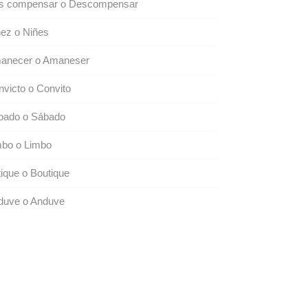
s compensar o Descompensar
ez o Niñes
anecer o Amaneser
victo o Convito
bado o Sábado
mbo o Limbo
ique o Boutique
duve o Anduve