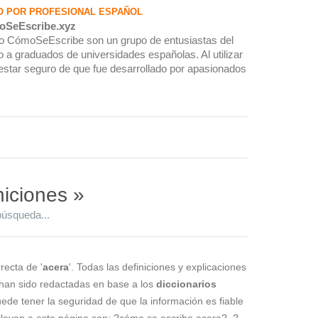
O POR PROFESIONAL ESPAÑOL
oSeEscribe.xyz
rio CómoSeEscribe son un grupo de entusiastas del
 a graduados de universidades españolas. Al utilizar
estar seguro de que fue desarrollado por apasionados
niciones »
búsqueda...
recta de '
acera
'. Todas las definiciones y explicaciones
 han sido redactadas en base a los
diccionarios
puede tener la seguridad de que la información es fiable
levan a esta página son: ?cómo se escribe acera?, ?