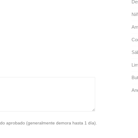
De
Niñ
Am
Con
Sá
Li
But
An
do aprobado (generalmente demora hasta 1 día).