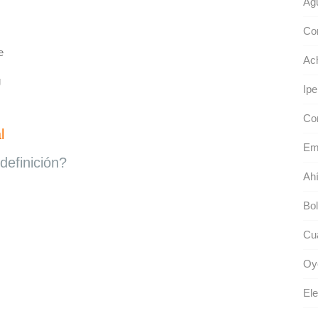
Águ
Co
e
Ac
g
Ipe
Co
l
Em
definición?
Ahí
Bol
Cua
Oye
Ele