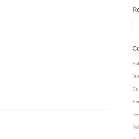
Re
Co
Sub
Ju
Can
Enr
Ine
Índ