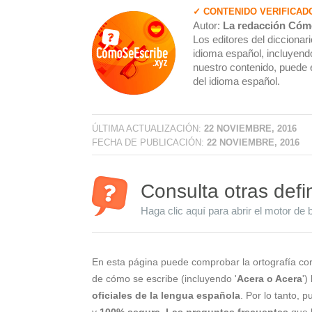
✓ CONTENIDO VERIFICAD
Autor:
La redacción Cóm
Los editores del dicciona
idioma español, incluyendo
nuestro contenido, puede 
del idioma español.
ÚLTIMA ACTUALIZACIÓN:
22 NOVIEMBRE, 2016
FECHA DE PUBLICACIÓN:
22 NOVIEMBRE, 2016
Consulta otras defi
Haga clic aquí para abrir el motor de 
En esta página puede comprobar la ortografía cor
de cómo se escribe (incluyendo '
Acera o Acera
')
oficiales de la lengua española
. Por lo tanto, 
y
100% segura
.
Las preguntas frecuentes
que l