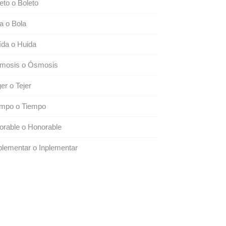
eto o Boleto
a o Bola
da o Huida
mosis o Ósmosis
er o Tejer
empo o Tiempo
rable o Honorable
lementar o Inplementar