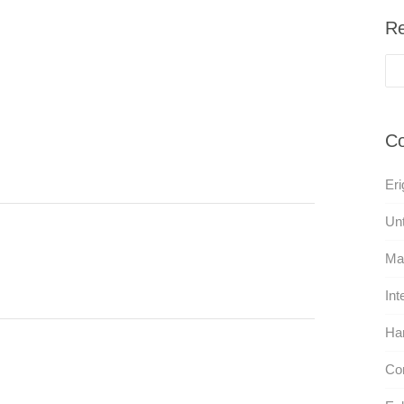
Re
Co
Eri
Unt
Ma
Int
Ha
Co