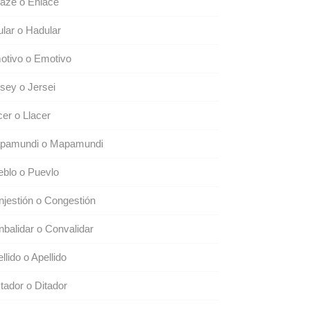
aze o Enlace
lar o Hadular
otivo o Emotivo
sey o Jersei
er o Llacer
pamundi o Mapamundi
blo o Puevlo
jestión o Congestión
balidar o Convalidar
llido o Apellido
tador o Ditador