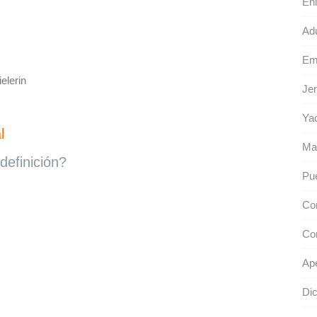
Enl
Adu
Em
elerin
Jer
Yac
l
Ma
definición?
Pue
Con
Con
Ape
Dic