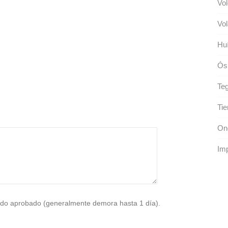
Vol
Vol
Huí
Ós
Teg
Ti
Ono
Imp
do aprobado (generalmente demora hasta 1 día).