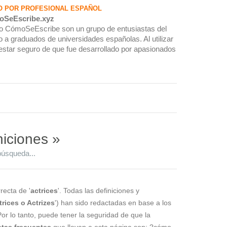
O POR PROFESIONAL ESPAÑOL
oSeEscribe.xyz
rio CómoSeEscribe son un grupo de entusiastas del
 a graduados de universidades españolas. Al utilizar
estar seguro de que fue desarrollado por apasionados
niciones »
búsqueda...
recta de '
actrices
'. Todas las definiciones y
trices o Actrizes
') han sido redactadas en base a los
Por lo tanto, puede tener la seguridad de que la
tas frecuentes
que llevan a esta página son: ?cómo