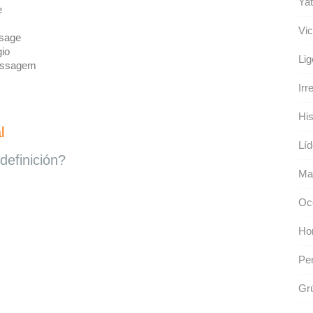
Yat
e
Vic
ssage
gio
Lig
issagem
Irr
His
l
Líd
definición?
Maj
Occ
Ho
Pe
Gr