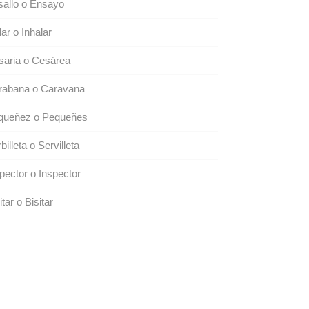
allo o Ensayo
lar o Inhalar
saria o Cesárea
rabana o Caravana
queñez o Pequeñes
billeta o Servilleta
pector o Inspector
itar o Bisitar