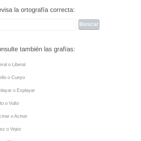
visa la ortografía correcta:
nsulte también las grafías:
eral o Liberal
llo o Cueyo
layar o Esplayar
to o Vulto
inar o Acinar
ez o Vejez