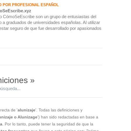
O POR PROFESIONAL ESPAÑOL
oSeEscribe.xyz
rio CómoSeEscribe son un grupo de entusiastas del
 a graduados de universidades españolas. Al utilizar
estar seguro de que fue desarrollado por apasionados
niciones »
búsqueda...
recta de '
alunizaje
'. Todas las definiciones y
unizaje o Alunizage
') han sido redactadas en base a
la
. Por lo tanto, puede tener la seguridad de que la
tas frecuentes
que llevan a esta página son: ?cómo