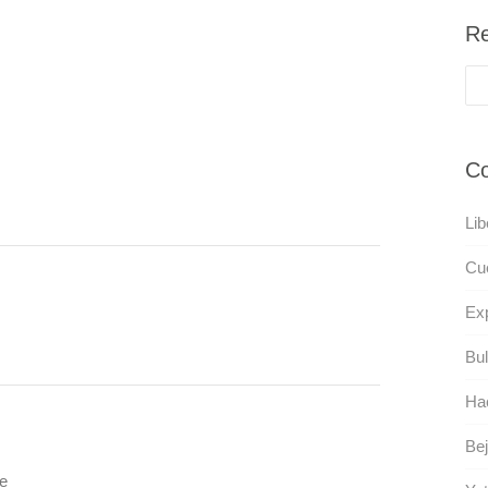
Re
Co
Lib
Cue
Exp
Bul
Hac
Bej
ge