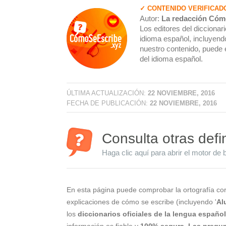
✓ CONTENIDO VERIFICAD
Autor:
La redacción Cóm
Los editores del dicciona
idioma español, incluyendo
nuestro contenido, puede 
del idioma español.
ÚLTIMA ACTUALIZACIÓN:
22 NOVIEMBRE, 2016
FECHA DE PUBLICACIÓN:
22 NOVIEMBRE, 2016
Consulta otras defi
Haga clic aquí para abrir el motor de 
En esta página puede comprobar la ortografía cor
explicaciones de cómo se escribe (incluyendo '
Al
los
diccionarios oficiales de la lengua españo
información es fiable y
100% segura
.
Las pregun