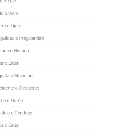
e o Yate
io o Vicio
ero o Lijero
egulidad o Irregularidad
toria o Historia
er o Líder
esta o Majestad
idente o Occidente
rno o Horno
ndejo o Pendego
úa o Grúa