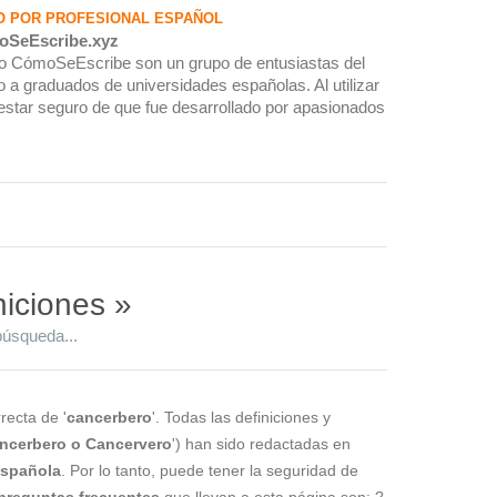
O POR PROFESIONAL ESPAÑOL
oSeEscribe.xyz
rio CómoSeEscribe son un grupo de entusiastas del
 a graduados de universidades españolas. Al utilizar
estar seguro de que fue desarrollado por apasionados
niciones »
búsqueda...
recta de '
cancerbero
'. Todas las definiciones y
ncerbero o Cancervero
') han sido redactadas en
 española
. Por lo tanto, puede tener la seguridad de
preguntas frecuentes
que llevan a esta página son: ?