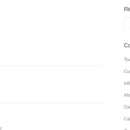
Re
Co
Tov
Cur
Inf
Afe
Co
Cab
r