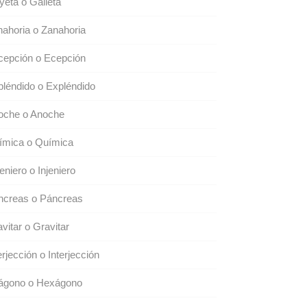
eta o Galleta
ahoria o Zanahoria
cepción o Ecepción
léndido o Expléndido
oche o Anoche
ímica o Química
eniero o Injeniero
ncreas o Páncreas
vitar o Gravitar
erjección o Interjección
ágono o Hexágono