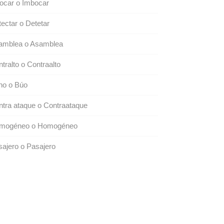
ocar o Imbocar
ectar o Detetar
amblea o Asamblea
tralto o Contraalto
ho o Búo
tra ataque o Contraataque
mogéneo o Homogéneo
ajero o Pasajero