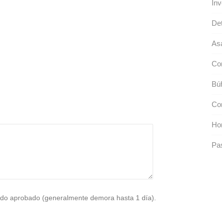
Inv
Det
As
Con
Bú
Con
Ho
Pas
do aprobado (generalmente demora hasta 1 día).