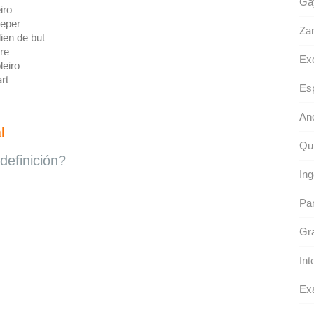
Gay
iro
eper
Zan
ien de but
re
Ex
leiro
rt
Esp
An
l
Qu
definición?
Ing
Pa
Gra
Int
Ex