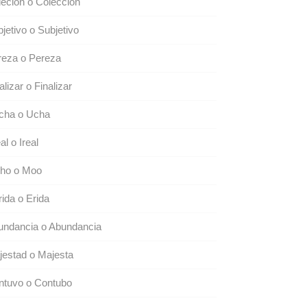
eción o Colección
jetivo o Subjetivo
reza o Pereza
alizar o Finalizar
cha o Ucha
eal o Ireal
ho o Moo
ida o Erida
undancia o Abundancia
estad o Majesta
ntuvo o Contubo