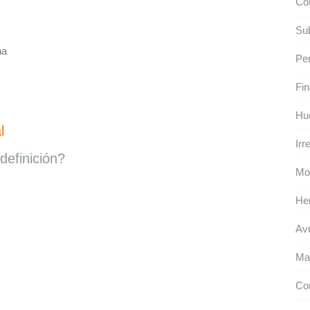
Col
Sub
na
Pe
Fin
Hu
l
Irr
definición?
Mo
Her
Av
Maj
Co