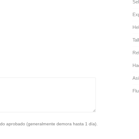
Sel
Exp
Hel
Tal
Rel
Ha
Así
Flu
do aprobado (generalmente demora hasta 1 día).