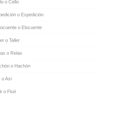
lo o Cello
edición o Espedición
ocuente o Elocuente
ler o Taller
as o Relax
chón o Hachón
 o Así
ir o Fluír