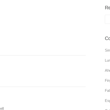
Re
Co
Sin
Lu
Ah
Fin
Fal
Es
ell