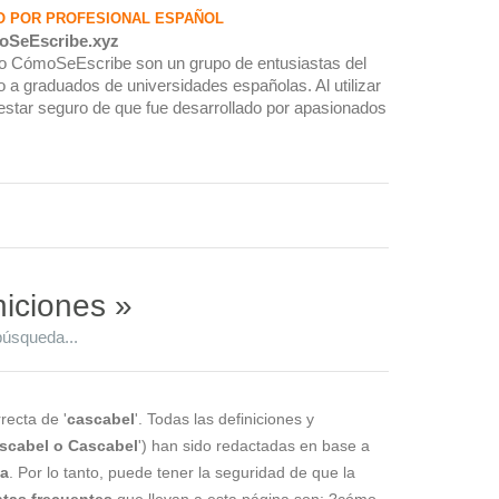
O POR PROFESIONAL ESPAÑOL
oSeEscribe.xyz
rio CómoSeEscribe son un grupo de entusiastas del
 a graduados de universidades españolas. Al utilizar
estar seguro de que fue desarrollado por apasionados
niciones »
búsqueda...
recta de '
cascabel
'. Todas las definiciones y
scabel o Cascabel
') han sido redactadas en base a
la
. Por lo tanto, puede tener la seguridad de que la
tas frecuentes
que llevan a esta página son: ?cómo