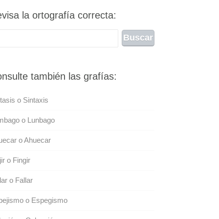
visa la ortografía correcta:
nsulte también las grafías:
tasis o Sintaxis
mbago o Lunbago
uecar o Ahuecar
jir o Fingir
lar o Fallar
pejismo o Espegismo