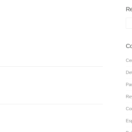
Re
Co
Ce
Det
Pa
Re
Con
Esp