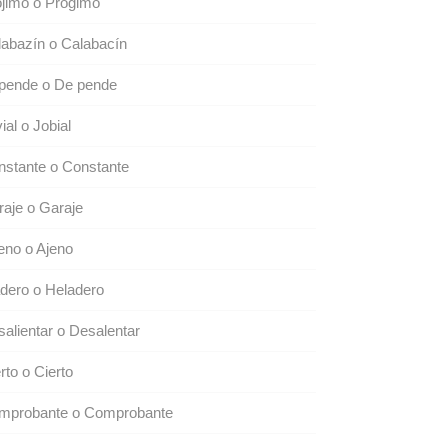
jimo o Prógimo
abazín o Calabacín
pende o De pende
ial o Jobial
stante o Constante
aje o Garaje
eno o Ajeno
dero o Heladero
alientar o Desalentar
rto o Cierto
mprobante o Comprobante