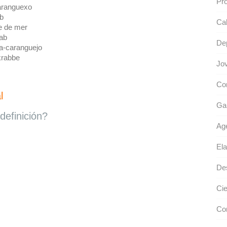
Pró
aranguexo
b
Cal
e de mer
ab
De
a-caranguejo
krabbe
Jov
Con
l
Gar
definición?
Ag
Ela
Des
Cie
Co