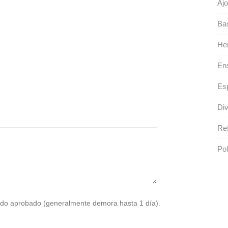
Ajo
Ba
He
En
Esp
Div
Ref
Pol
do aprobado (generalmente demora hasta 1 día).