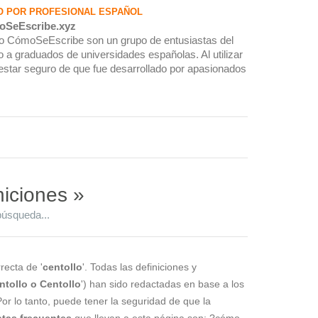
O POR PROFESIONAL ESPAÑOL
oSeEscribe.xyz
rio CómoSeEscribe son un grupo de entusiastas del
 a graduados de universidades españolas. Al utilizar
estar seguro de que fue desarrollado por apasionados
niciones »
búsqueda...
recta de '
centollo
'. Todas las definiciones y
ntollo o Centollo
') han sido redactadas en base a los
Por lo tanto, puede tener la seguridad de que la
tas frecuentes
que llevan a esta página son: ?cómo