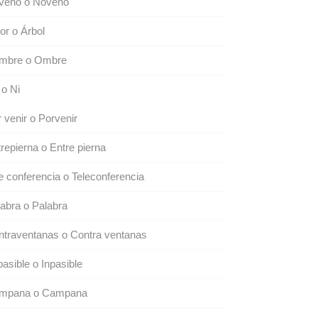
veno o Noveno
or o Árbol
mbre o Ombre
o Ni
 venir o Porvenir
repierna o Entre pierna
e conferencia o Teleconferencia
abra o Palabra
traventanas o Contra ventanas
asible o Inpasible
mpana o Campana