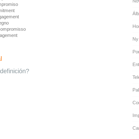
No
promiso
itment
Álb
gagement
egno
Ho
ompromisso
agement
Ny 
Por
l
Ent
definición?
Tel
Pal
Con
Imp
Ca