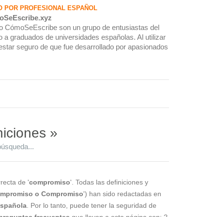
O POR PROFESIONAL ESPAÑOL
oSeEscribe.xyz
rio CómoSeEscribe son un grupo de entusiastas del
 a graduados de universidades españolas. Al utilizar
estar seguro de que fue desarrollado por apasionados
niciones »
búsqueda...
recta de '
compromiso
'. Todas las definiciones y
mpromiso o Compromiso
') han sido redactadas en
 española
. Por lo tanto, puede tener la seguridad de
preguntas frecuentes
que llevan a esta página son: ?