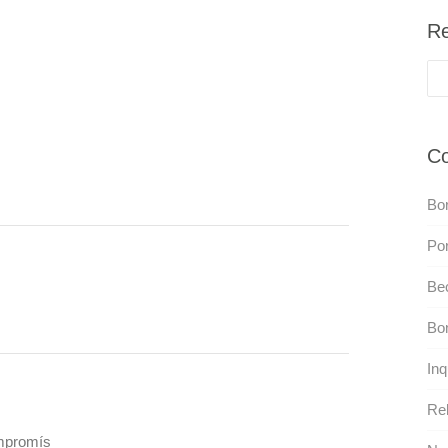
Re
Co
Bo
Por
Bec
Bo
Inq
Reh
promís