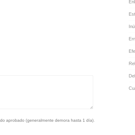
Enl
Est
Inút
Erm
Efe
Rel
De
Cua
do aprobado (generalmente demora hasta 1 día).