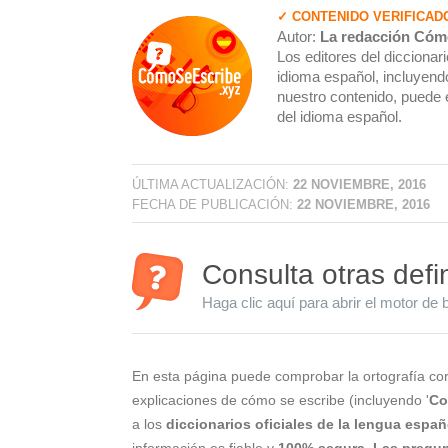
✓ CONTENIDO VERIFICAD
Autor:
La redacción Cóm
Los editores del dicciona
idioma español, incluyendo
nuestro contenido, puede 
del idioma español.
ÚLTIMA ACTUALIZACIÓN:
22 NOVIEMBRE, 2016
FECHA DE PUBLICACIÓN:
22 NOVIEMBRE, 2016
Consulta otras defi
Haga clic aquí para abrir el motor de 
En esta página puede comprobar la ortografía cor
explicaciones de cómo se escribe (incluyendo '
Co
a los
diccionarios oficiales de la lengua españ
información es fiable y
100% segura
.
Las pregun