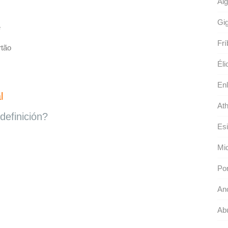
Alg
Gig
e
Frí
tão
Éli
Enl
l
Ath
definición?
Esi
Mic
Por
An
Abu