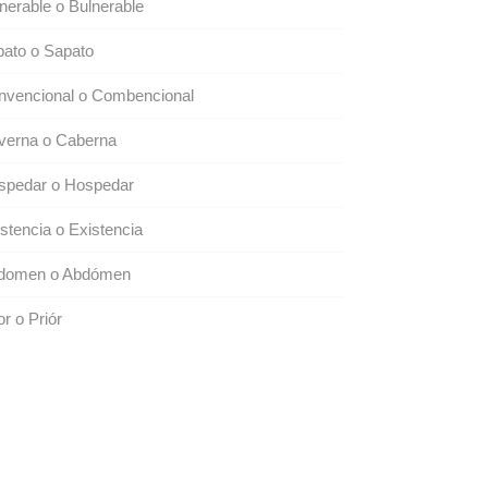
nerable o Bulnerable
ato o Sapato
nvencional o Combencional
verna o Caberna
spedar o Hospedar
stencia o Existencia
domen o Abdómen
or o Priór