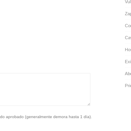
Vul
Zap
Co
Ca
Ho
Exi
Ab
Pri
do aprobado (generalmente demora hasta 1 día).