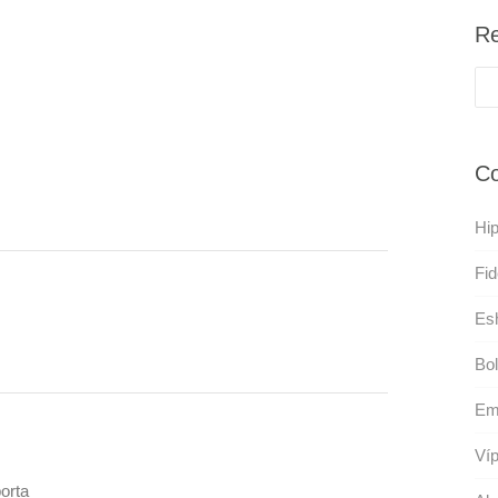
Re
Co
Hip
Fid
Es
Bol
Em
Ví
orta