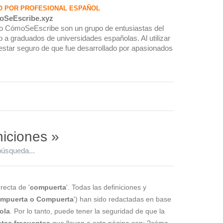
O POR PROFESIONAL ESPAÑOL
oSeEscribe.xyz
rio CómoSeEscribe son un grupo de entusiastas del
 a graduados de universidades españolas. Al utilizar
estar seguro de que fue desarrollado por apasionados
niciones »
búsqueda...
recta de '
compuerta
'. Todas las definiciones y
mpuerta o Compuerta
') han sido redactadas en base
ola
. Por lo tanto, puede tener la seguridad de que la
tas frecuentes
que llevan a esta página son: ?cómo