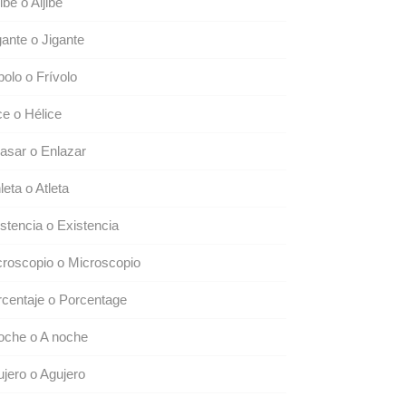
ibe o Aljibe
ante o Jigante
bolo o Frívolo
ce o Hélice
asar o Enlazar
leta o Atleta
stencia o Existencia
roscopio o Microscopio
centaje o Porcentage
oche o A noche
jero o Agujero