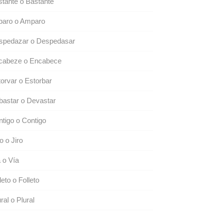
tante o Bastante
paro o Amparo
spedazar o Despedasar
cabeze o Encabece
orvar o Estorbar
astar o Devastar
tigo o Contigo
o o Jiro
 o Vía
leto o Folleto
ral o Plural