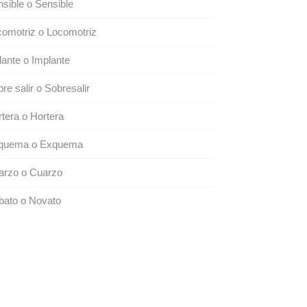
sible o Sensible
omotriz o Locomotriz
lante o Implante
re salir o Sobresalir
tera o Hortera
quema o Exquema
arzo o Cuarzo
bato o Novato