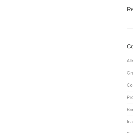
Re
Co
Alt
Gra
Con
Pro
Bri
Ina