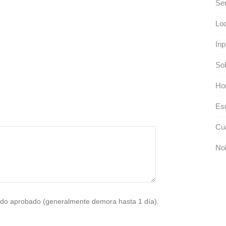
Sen
Loc
Inp
Sob
Hor
Es
Cu
No
do aprobado (generalmente demora hasta 1 día).