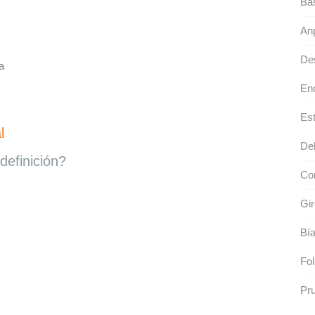
Bas
An
De
a
En
Est
l
Deb
definición?
Con
Gir
Bía
Fol
Pru