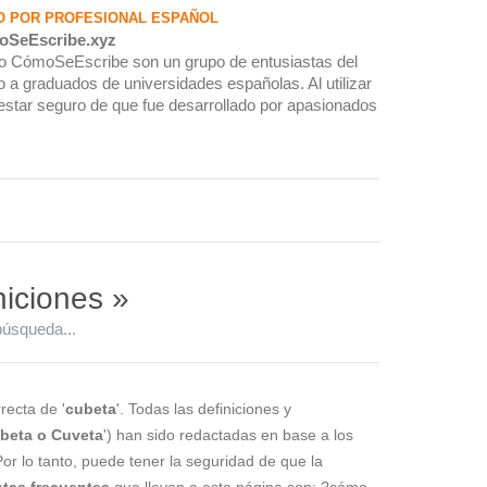
O POR PROFESIONAL ESPAÑOL
oSeEscribe.xyz
rio CómoSeEscribe son un grupo de entusiastas del
 a graduados de universidades españolas. Al utilizar
estar seguro de que fue desarrollado por apasionados
niciones »
búsqueda...
recta de '
cubeta
'. Todas las definiciones y
beta o Cuveta
') han sido redactadas en base a los
Por lo tanto, puede tener la seguridad de que la
tas frecuentes
que llevan a esta página son: ?cómo