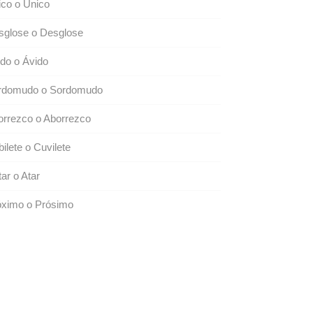
co o Único
sglose o Desglose
do o Ávido
rdomudo o Sordomudo
orrezco o Aborrezco
ilete o Cuvilete
ar o Atar
óximo o Prósimo