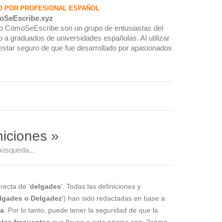
O POR PROFESIONAL ESPAÑOL
oSeEscribe.xyz
rio CómoSeEscribe son un grupo de entusiastas del
 a graduados de universidades españolas. Al utilizar
estar seguro de que fue desarrollado por apasionados
niciones »
búsqueda...
recta de '
delgades
'. Todas las definiciones y
lgades o Delgadez
') han sido redactadas en base a
la
. Por lo tanto, puede tener la seguridad de que la
tas frecuentes
que llevan a esta página son: ?cómo