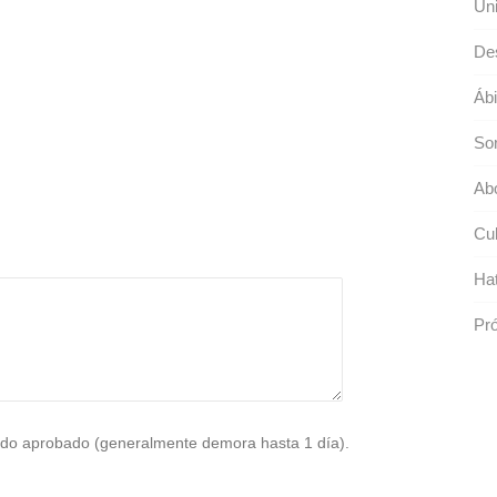
Uni
De
Ábi
So
Ab
Cub
Hat
Pr
do aprobado (generalmente demora hasta 1 día).