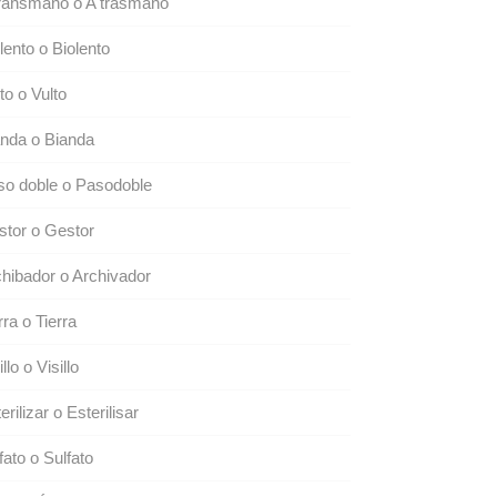
transmano o A trasmano
lento o Biolento
to o Vulto
nda o Bianda
so doble o Pasodoble
tor o Gestor
hibador o Archivador
rra o Tierra
illo o Visillo
erilizar o Esterilisar
fato o Sulfato