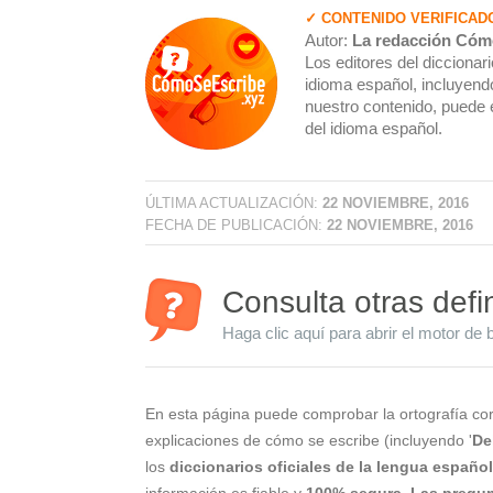
✓ CONTENIDO VERIFICAD
Autor:
La redacción Cóm
Los editores del dicciona
idioma español, incluyendo
nuestro contenido, puede 
del idioma español.
ÚLTIMA ACTUALIZACIÓN:
22 NOVIEMBRE, 2016
FECHA DE PUBLICACIÓN:
22 NOVIEMBRE, 2016
Consulta otras defi
Haga clic aquí para abrir el motor de 
En esta página puede comprobar la ortografía cor
explicaciones de cómo se escribe (incluyendo '
De
los
diccionarios oficiales de la lengua españo
información es fiable y
100% segura
.
Las pregun