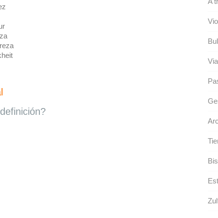
A 
ez
Vio
ur
za
Bul
reza
heit
Via
Pa
l
Ges
definición?
Arc
Tie
Bis
Est
Zul