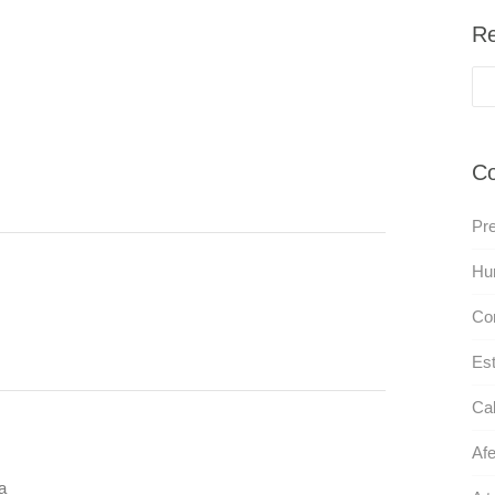
Re
Co
Pre
Hur
Co
Est
Cab
Afe
a