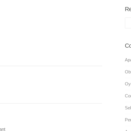
Re
Co
Ap
Obt
Oye
Con
Sel
Per
ant