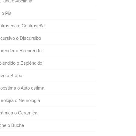
llana o Abellana
 o Pis
ntrasena o Contraseña
cursivo o Discursibo
prender o Reeprender
léndido o Espléndido
avo o Brabo
oestima o Auto estima
rolojía o Neurología
rámica o Ceramica
che o Buche