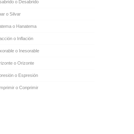
abrido o Desabrido
bar o Silvar
atema o Hanatema
lacción o Inflación
xorable o Inesorable
izonte o Orizonte
resión o Espresión
primir o Conprimir