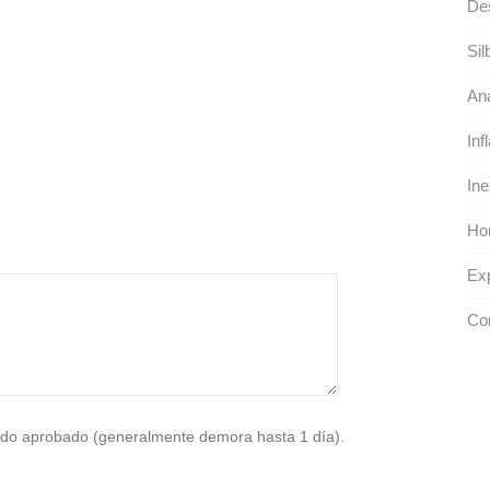
Des
Sil
An
Inf
Ine
Hor
Exp
Com
do aprobado (generalmente demora hasta 1 día).