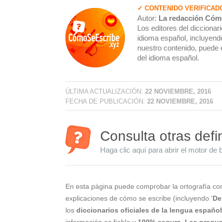
✓ CONTENIDO VERIFICAD
Autor:
La redacción Cóm
Los editores del dicciona
idioma español, incluyendo
nuestro contenido, puede 
del idioma español.
ÚLTIMA ACTUALIZACIÓN:
22 NOVIEMBRE, 2016
FECHA DE PUBLICACIÓN:
22 NOVIEMBRE, 2016
Consulta otras defi
Haga clic aquí para abrir el motor de 
En esta página puede comprobar la ortografía cor
explicaciones de cómo se escribe (incluyendo '
De
los
diccionarios oficiales de la lengua españo
información es fiable y
100% segura
.
Las pregun