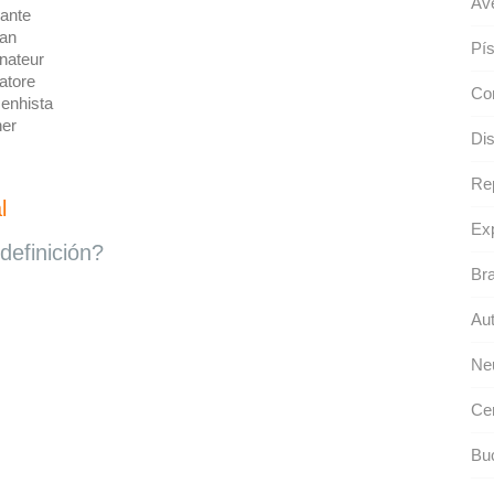
Ave
ante
an
Pís
nateur
atore
Co
enhista
er
Dis
Re
l
Exp
definición?
Br
Aut
Neu
Ce
Bu