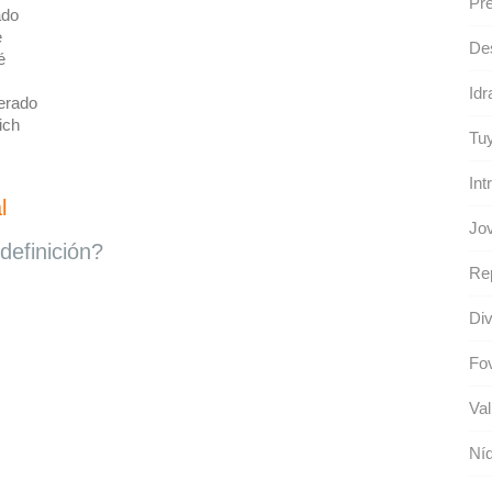
Pre
ado
e
Des
é
Idr
erado
ich
Tu
Int
l
Jov
definición?
Re
Div
Fov
Val
Níq