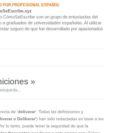
O POR PROFESIONAL ESPAÑOL
oSeEscribe.xyz
rio CómoSeEscribe son un grupo de entusiastas del
 a graduados de universidades españolas. Al utilizar
estar seguro de que fue desarrollado por apasionados
niciones »
búsqueda...
recta de '
deliverar
'. Todas las definiciones y
liverar o Deliberar
') han sido redactadas en base a los
Por lo tanto, puede tener la seguridad de que la
tas frecuentes
que llevan a esta página son: ?cómo