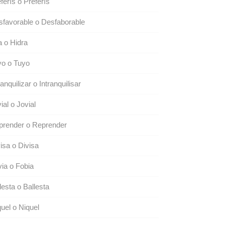
ferís o Preferís
favorable o Desfaborable
a o Hidra
yo o Tuyo
ranquilizar o Intranquilisar
ial o Jovial
prender o Reprender
isa o Divisa
ia o Fobia
lesta o Ballesta
uel o Niquel