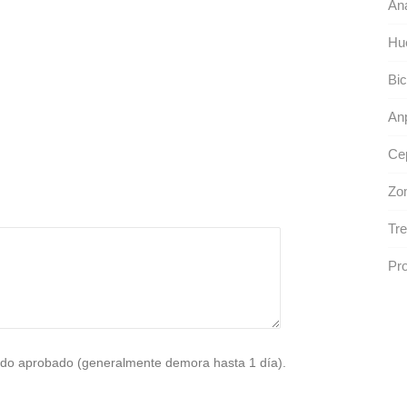
Ana
Hu
Bic
An
Cep
Zo
Tre
Pro
do aprobado (generalmente demora hasta 1 día).