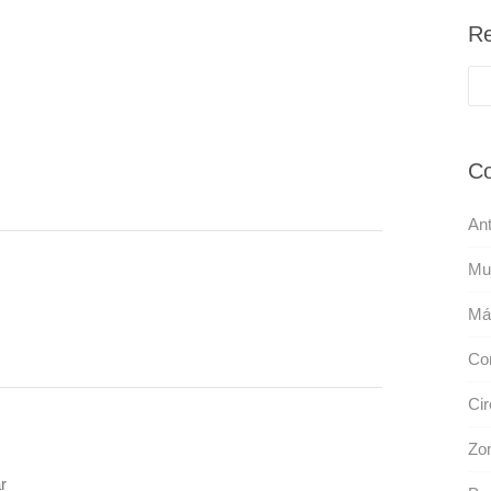
Re
Co
Ant
Mu
Má
Co
Cir
Zo
r