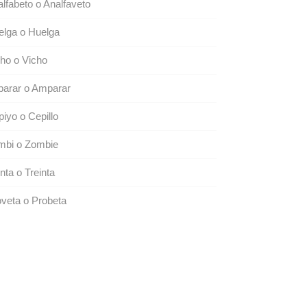
lfabeto o Analfaveto
elga o Huelga
ho o Vicho
parar o Amparar
iyo o Cepillo
mbi o Zombie
nta o Treinta
veta o Probeta