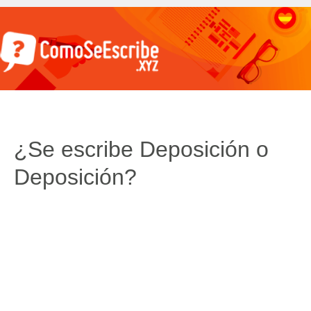
¿Se escribe Deposición o
Deposición?