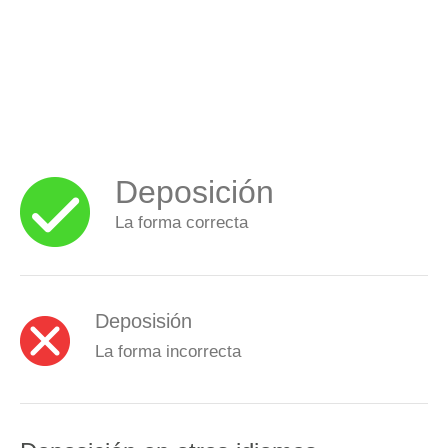
Deposición
La forma correcta
Deposisión
La forma incorrecta