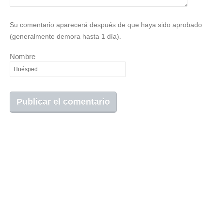
Su comentario aparecerá después de que haya sido aprobado
(generalmente demora hasta 1 día).
Nombre