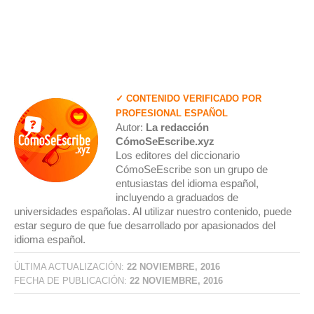
✓ CONTENIDO VERIFICADO POR
PROFESIONAL ESPAÑOL
Autor:
La redacción
CómoSeEscribe.xyz
Los editores del diccionario
CómoSeEscribe son un grupo de
entusiastas del idioma español,
incluyendo a graduados de
universidades españolas. Al utilizar nuestro contenido, puede
estar seguro de que fue desarrollado por apasionados del
idioma español.
ÚLTIMA ACTUALIZACIÓN:
22 NOVIEMBRE, 2016
FECHA DE PUBLICACIÓN:
22 NOVIEMBRE, 2016