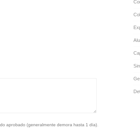
Co
Col
Exp
Alu
Cap
Sin
Gen
Det
do aprobado (generalmente demora hasta 1 día).