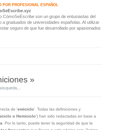
O POR PROFESIONAL ESPAÑOL
oSeEscribe.xyz
rio CómoSeEscribe son un grupo de entusiastas del
 a graduados de universidades españolas. Al utilizar
estar seguro de que fue desarrollado por apasionados
niciones »
búsqueda...
recta de '
emiciclo
'. Todas las definiciones y
iciclo o Hemiciclo
') han sido redactadas en base a
la
. Por lo tanto, puede tener la seguridad de que la
tas frecuentes
que llevan a esta página son: ?cómo