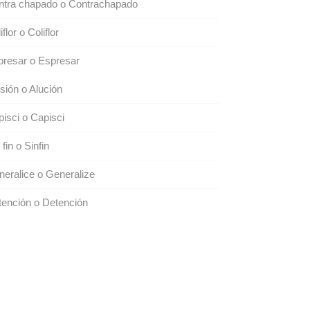
ntra chapado o Contrachapado
iflor o Coliflor
resar o Espresar
sión o Alución
isci o Capisci
 fin o Sinfin
eralice o Generalize
ención o Detención