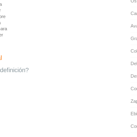
Ós
a
r
Car
bre
a
Av
ara
er
Gr
Co
l
Del
definición?
Des
Co
Zap
Ebi
Cor