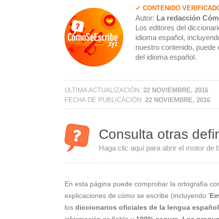
✓ CONTENIDO VERIFICAD
Autor:
La redacción Cóm
Los editores del dicciona
idioma español, incluyendo
nuestro contenido, puede 
del idioma español.
ÚLTIMA ACTUALIZACIÓN:
22 NOVIEMBRE, 2016
FECHA DE PUBLICACIÓN:
22 NOVIEMBRE, 2016
Consulta otras defi
Haga clic aquí para abrir el motor de 
En esta página puede comprobar la ortografía cor
explicaciones de cómo se escribe (incluyendo '
Em
los
diccionarios oficiales de la lengua españo
información es fiable y
100% segura
.
Las pregun