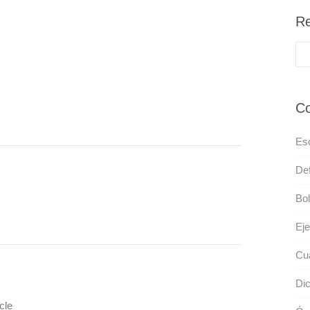
Re
Co
Eso
Def
Bol
Ej
Cu
Dic
cle