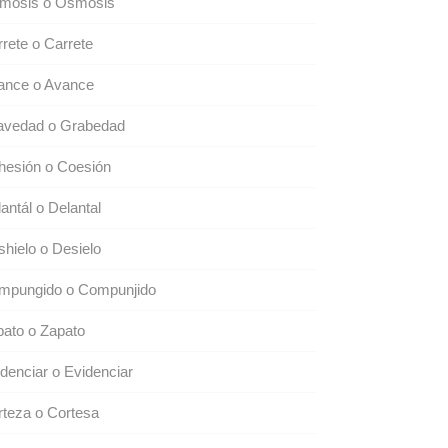
mosis o Osmosis
rete o Carrete
ance o Avance
avedad o Grabedad
hesión o Coesión
antál o Delantal
hielo o Desielo
mpungido o Compunjido
ato o Zapato
denciar o Evidenciar
teza o Cortesa