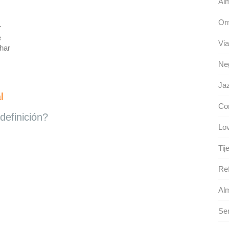
Alm
Or
r
e
Via
har
Neg
Ja
l
Con
definición?
Lo
Tij
Ref
Alm
Se