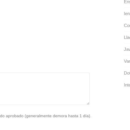
En
Ien
Cor
Lla
Jav
Var
Dot
Int
do aprobado (generalmente demora hasta 1 día).