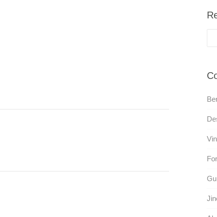
Re
Co
Ber
De
Vin
For
Gu
Jin