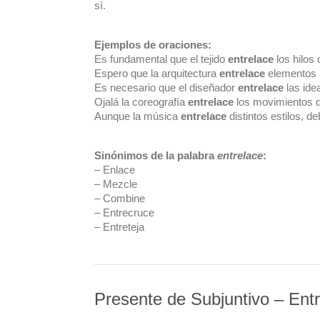
sí.
Ejemplos de oraciones:
Es fundamental que el tejido
entrelace
los hilos 
Espero que la arquitectura
entrelace
elementos m
Es necesario que el diseñador
entrelace
las idea
Ojalá la coreografía
entrelace
los movimientos d
Aunque la música
entrelace
distintos estilos, 
Sinónimos de la palabra
entrelace
:
– Enlace
– Mezcle
– Combine
– Entrecruce
– Entreteja
Presente de Subjuntivo – Ent