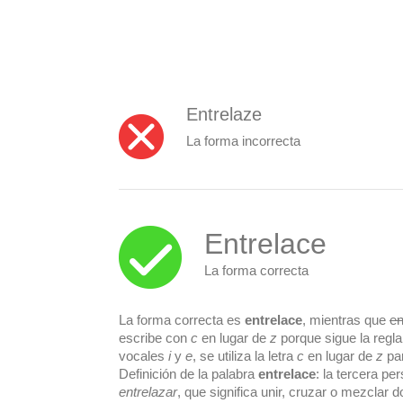
Entrelaze
La forma incorrecta
Entrelace
La forma correcta
La forma correcta es
entrelace
, mientras que
en
escribe con
c
en lugar de
z
porque sigue la regla
vocales
i
y
e
, se utiliza la letra
c
en lugar de
z
par
Definición de la palabra
entrelace
: la tercera pe
entrelazar
, que significa unir, cruzar o mezcla