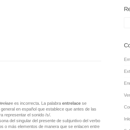
Re
Co
Emp
Ext
Enr
Ver
trelaze
es incorrecta. La palabra
entrelace
se
Con
 general en español que establece que antes de las
a representar el sonido /s/.
Inl
rsona del singular del presente de subjuntivo del verbo
r dos o más elementos de manera que se enlacen entre