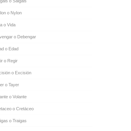
gáis o Salgais
lon o Nylon
a o Vida
vengar o Debengar
ad o Edad
ir o Regir
isión o Excisión
ler o Tayer
ante o Volante
taceo o Cretáceo
igas o Traigas