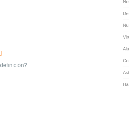
No
Dei
Nu
Vir
Alu
l
Cor
definición?
Ast
Ha