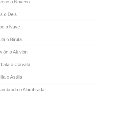
veno o Noveno
s o Deis
be o Nuve
uta o Biruta
vión o Aluvión
bata o Corvata
illa o Astilla
lambrada o Alambrada