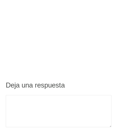
Deja una respuesta