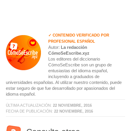
✓ CONTENIDO VERIFICADO POR
PROFESIONAL ESPAÑOL
Autor:
La redacción
CómoSeEscribe.xyz
Los editores del diccionario
CómoSeEscribe son un grupo de
entusiastas del idioma español,
incluyendo a graduados de
universidades españolas. Al utilizar nuestro contenido, puede
estar seguro de que fue desarrollado por apasionados del
idioma español.
ÚLTIMA ACTUALIZACIÓN:
22 NOVIEMBRE, 2016
FECHA DE PUBLICACIÓN:
22 NOVIEMBRE, 2016