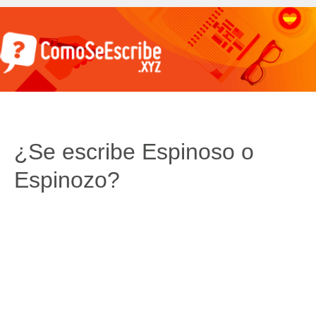
¿Se escribe Espinoso o
Espinozo?