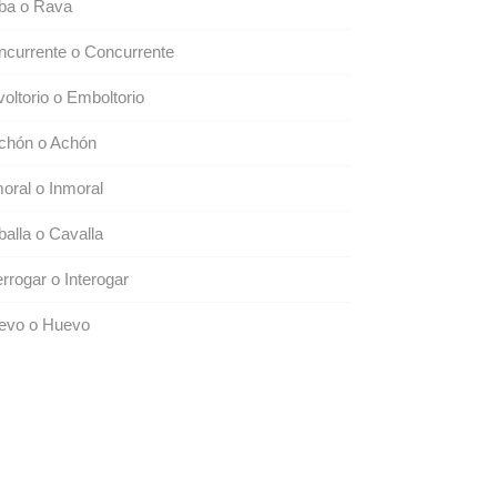
ba o Rava
currente o Concurrente
oltorio o Emboltorio
chón o Achón
oral o Inmoral
alla o Cavalla
errogar o Interogar
evo o Huevo