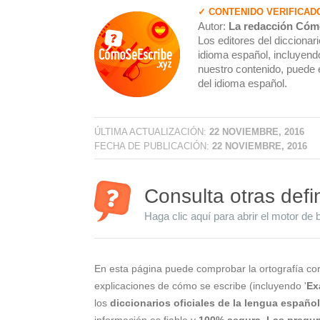
✓ CONTENIDO VERIFICAD
Autor:
La redacción Cóm
Los editores del dicciona
idioma español, incluyendo
nuestro contenido, puede 
del idioma español.
ÚLTIMA ACTUALIZACIÓN:
22 NOVIEMBRE, 2016
FECHA DE PUBLICACIÓN:
22 NOVIEMBRE, 2016
Consulta otras defi
Haga clic aquí para abrir el motor de 
En esta página puede comprobar la ortografía cor
explicaciones de cómo se escribe (incluyendo '
Ex
los
diccionarios oficiales de la lengua españo
información es fiable y
100% segura
.
Las pregun