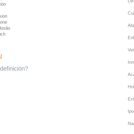
Dir
ión
Cul
sion
ione
Ab
losão
uch
En
Ver
l
Inm
definición?
Ac
Hol
Exh
Ipo
Nar