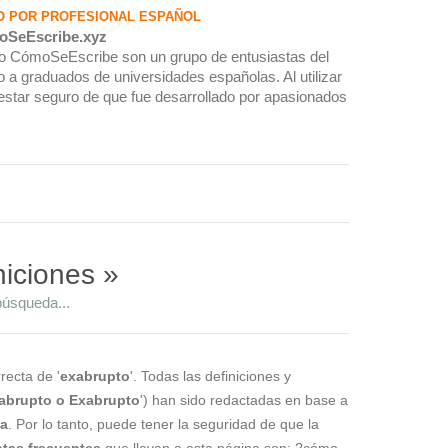
O POR PROFESIONAL ESPAÑOL
oSeEscribe.xyz
rio CómoSeEscribe son un grupo de entusiastas del
 a graduados de universidades españolas. Al utilizar
estar seguro de que fue desarrollado por apasionados
niciones »
búsqueda...
recta de '
exabrupto
'. Todas las definiciones y
abrupto o Exabrupto
') han sido redactadas en base a
la
. Por lo tanto, puede tener la seguridad de que la
tas frecuentes
que llevan a esta página son: ?cómo