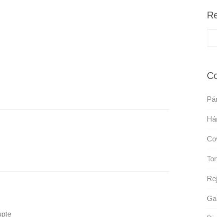
Re
Co
Pá
Há
Cov
Tor
Rej
Gal
pte