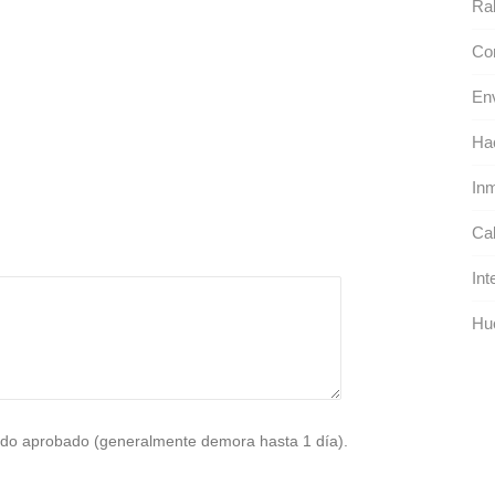
Ra
Con
Env
Ha
Inm
Cab
Int
Hu
do aprobado (generalmente demora hasta 1 día).