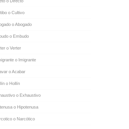
eto o Directo
tibo o Cultivo
ogado o Abogado
budo o Embudo
ter o Verter
igrante o Imigrante
avar o Acabar
lín o Hollín
austivo o Exhaustivo
tenusa o Hipotenusa
cotico o Narcótico