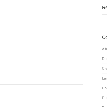
Re
Co
Alf
Du
Civ
Lan
Cor
Dul