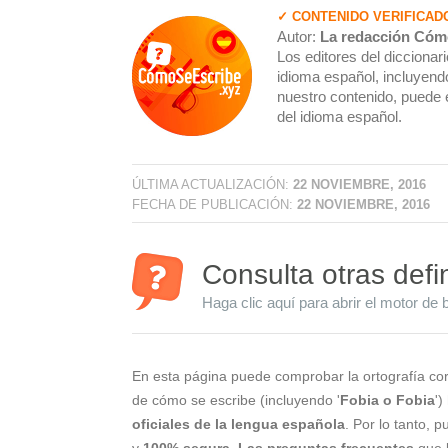
✓ CONTENIDO VERIFICAD
Autor:
La redacción Cóm
Los editores del dicciona
idioma español, incluyendo
nuestro contenido, puede 
del idioma español.
ÚLTIMA ACTUALIZACIÓN:
22 NOVIEMBRE, 2016
FECHA DE PUBLICACIÓN:
22 NOVIEMBRE, 2016
Consulta otras defi
Haga clic aquí para abrir el motor de 
En esta página puede comprobar la ortografía cor
de cómo se escribe (incluyendo '
Fobia o Fobia
')
oficiales de la lengua española
. Por lo tanto, 
y
100% segura
.
Las preguntas frecuentes
que l