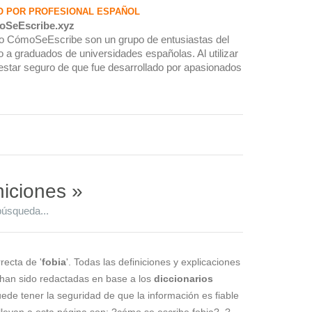
O POR PROFESIONAL ESPAÑOL
oSeEscribe.xyz
rio CómoSeEscribe son un grupo de entusiastas del
 a graduados de universidades españolas. Al utilizar
estar seguro de que fue desarrollado por apasionados
niciones »
búsqueda...
recta de '
fobia
'. Todas las definiciones y explicaciones
 han sido redactadas en base a los
diccionarios
puede tener la seguridad de que la información es fiable
levan a esta página son: ?cómo se escribe fobia?, ?