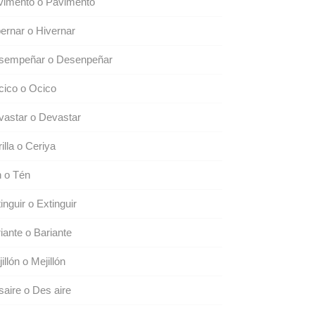
vimento o Pavimento
ernar o Hivernar
sempeñar o Desenpeñar
cico o Ocico
astar o Devastar
illa o Ceriya
 o Tén
inguir o Extinguir
iante o Bariante
illón o Mejillón
aire o Des aire