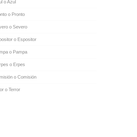
l o Azul
nto o Pronto
vero o Severo
ositor o Espositor
mpa o Pampa
rpes o Erpes
misión o Comisión
or o Terror