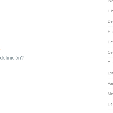
Pa
Hib
De
Ho
Dev
l
Cer
definición?
Ten
Ext
Var
Mej
Des