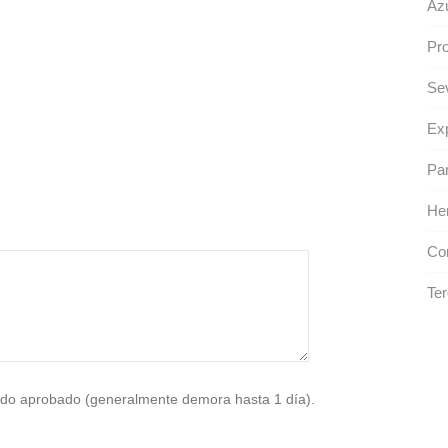
Azu
Pro
Se
Exp
Pa
He
Co
Ter
do aprobado (generalmente demora hasta 1 día).