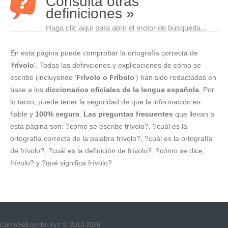
Consulta otras
definiciones »
Haga clic aquí para abrir el motor de búsqueda...
En esta página puede comprobar la ortografía correcta de
'
frívolo
'. Todas las definiciones y explicaciones de cómo se
escribe (incluyendo '
Frívolo o Fríbolo
') han sido redactadas en
base a los
diccionarios oficiales de la lengua española
. Por
lo tanto, puede tener la seguridad de que la información es
fiable y
100% segura
.
Las preguntas frecuentes
que llevan a
esta página son: ?cómo se escribe frívolo?, ?cuál es la
ortografía correcta de la palabra frívolo?, ?cuál es la ortografía
de frívolo?, ?cuál es la definición de frívolo?, ?cómo se dice
frívolo? y ?qué significa frívolo?
ComoSeEscribe.xyz © 2010-2026.