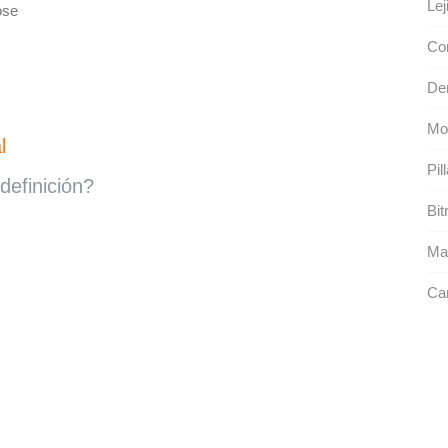
Lej
ose
Co
De
Mo
l
Pil
definición?
Bit
Ma
Cam