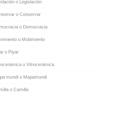
islación o Legislación
nservar o Conservar
mocracia o Democracia
vimiento o Mobimiento
lar o Piyar
rocerámica o Vitrocerámica
pa mundi o Mapamundi
illa o Camilla