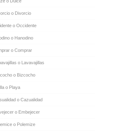
ze o Dulce
orcio o Divorcio
dente o Occidente
odino o Hanodino
nprar o Comprar
avajillas o Lavavajillas
scocho o Bizcocho
lla o Playa
ualidad o Cazualidad
vejecer o Embejecer
lemice o Polemize