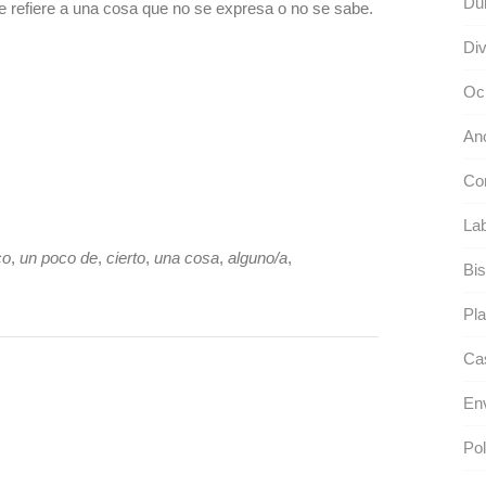
Dul
e refiere a una cosa que no se expresa o no se sabe.
Div
Oci
An
Co
Lab
co
,
un poco de
,
cierto
,
una cosa
,
alguno/a
,
Bi
Pla
Cas
En
Po