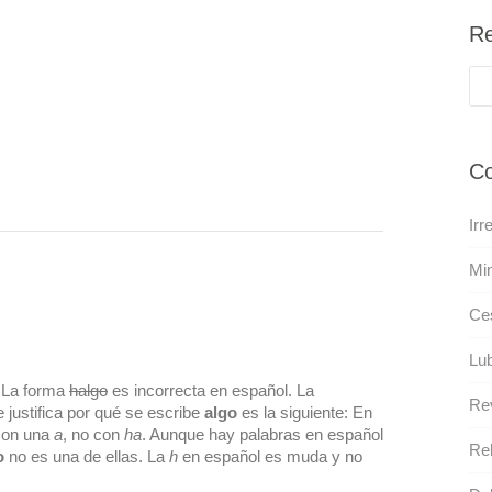
Re
Co
Irr
Mi
Ce
Lub
 La forma
halgo
es incorrecta en español. La
Rev
e justifica por qué se escribe
algo
es la siguiente: En
con una
a
, no con
ha
. Aunque hay palabras en español
Re
o
no es una de ellas. La
h
en español es muda y no