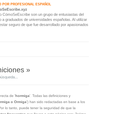
O POR PROFESIONAL ESPAÑOL
oSeEscribe.xyz
rio CómoSeEscribe son un grupo de entusiastas del
 a graduados de universidades españolas. Al utilizar
estar seguro de que fue desarrollado por apasionados
niciones »
búsqueda...
recta de '
hormiga
'. Todas las definiciones y
rmiga o Ormiga
') han sido redactadas en base a los
Por lo tanto, puede tener la seguridad de que la
tas frecuentes
que llevan a esta página son: ?cómo