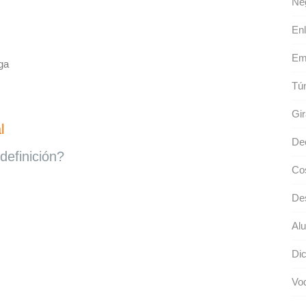
Neg
Enl
Em
ga
Tún
Gir
l
De
definición?
Cos
De
Alu
Dic
Vo