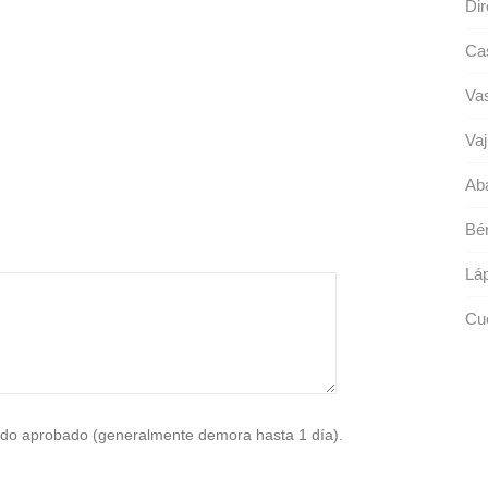
Dir
Ca
Va
Vaji
Aba
Bér
Láp
Cu
do aprobado (generalmente demora hasta 1 día).