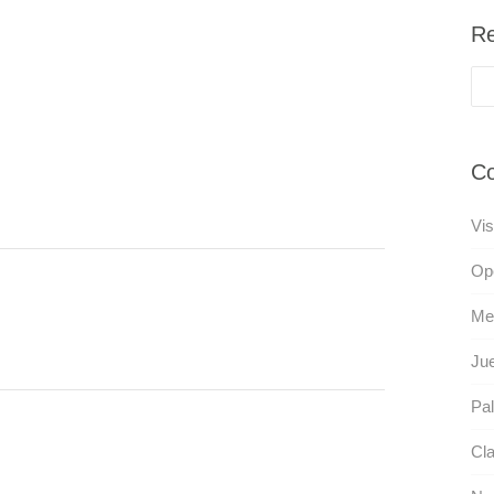
Re
Co
Vis
Op
Meg
Ju
Pal
Cla