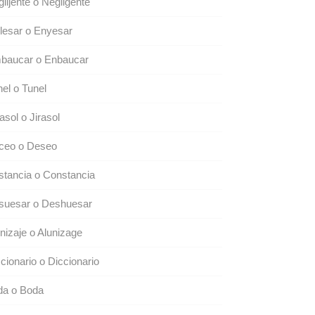
lijente o Negligente
lesar o Enyesar
baucar o Enbaucar
el o Tunel
asol o Jirasol
ceo o Deseo
tancia o Constancia
suesar o Deshuesar
nizaje o Alunizage
cionario o Diccionario
da o Boda