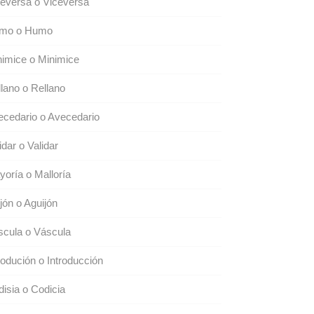
eversa o Viceversa
mo o Humo
imice o Minimice
lano o Rellano
cedario o Avecedario
idar o Validar
oría o Malloría
jón o Aguijón
scula o Váscula
rodución o Introducción
isia o Codicia