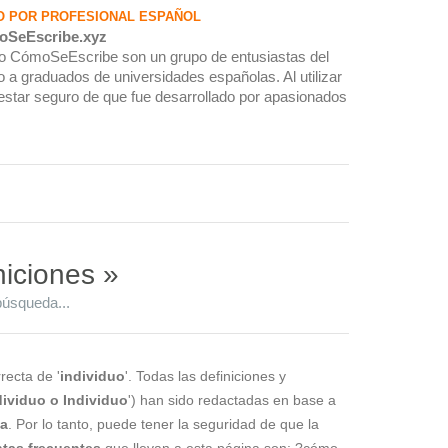
O POR PROFESIONAL ESPAÑOL
oSeEscribe.xyz
rio CómoSeEscribe son un grupo de entusiastas del
 a graduados de universidades españolas. Al utilizar
estar seguro de que fue desarrollado por apasionados
niciones »
búsqueda...
recta de '
individuo
'. Todas las definiciones y
dividuo o Individuo
') han sido redactadas en base a
la
. Por lo tanto, puede tener la seguridad de que la
tas frecuentes
que llevan a esta página son: ?cómo