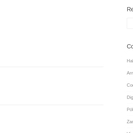
Re
Co
Hal
Ar
Cor
Dig
Pól
Zan