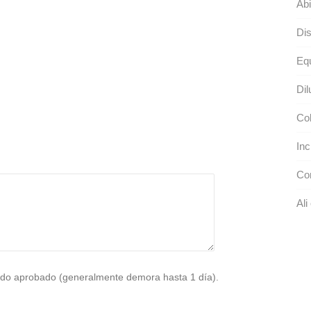
Abi
Dis
Equ
Dil
Col
Inc
Con
Ali 
do aprobado (generalmente demora hasta 1 día).