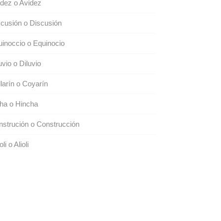
dez o Avidez
cusión o Discusión
inoccio o Equinocio
uvio o Diluvio
larín o Coyarín
ha o Hincha
strución o Construcción
oli o Alioli