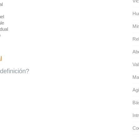
Vic
al
Hu
uel
le
Min
idual
e
Rel
Abe
l
Val
definición?
May
Agi
Bá
Int
Cod