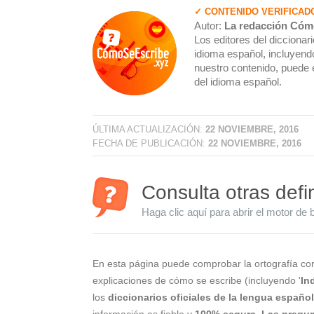
✓ CONTENIDO VERIFICAD
Autor:
La redacción Cóm
Los editores del dicciona
idioma español, incluyendo
nuestro contenido, puede 
del idioma español.
ÚLTIMA ACTUALIZACIÓN:
22 NOVIEMBRE, 2016
FECHA DE PUBLICACIÓN:
22 NOVIEMBRE, 2016
Consulta otras defi
Haga clic aquí para abrir el motor de 
En esta página puede comprobar la ortografía cor
explicaciones de cómo se escribe (incluyendo '
In
los
diccionarios oficiales de la lengua españo
información es fiable y
100% segura
.
Las pregun