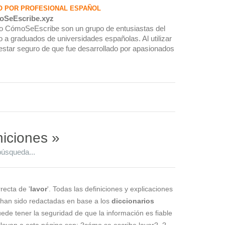
O POR PROFESIONAL ESPAÑOL
oSeEscribe.xyz
rio CómoSeEscribe son un grupo de entusiastas del
 a graduados de universidades españolas. Al utilizar
estar seguro de que fue desarrollado por apasionados
niciones »
búsqueda...
recta de '
lavor
'. Todas las definiciones y explicaciones
) han sido redactadas en base a los
diccionarios
puede tener la seguridad de que la información es fiable
levan a esta página son: ?cómo se escribe lavor?, ?