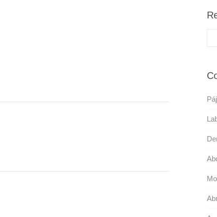
Re
Co
Páj
Lab
De
Ab
Mo
Abr