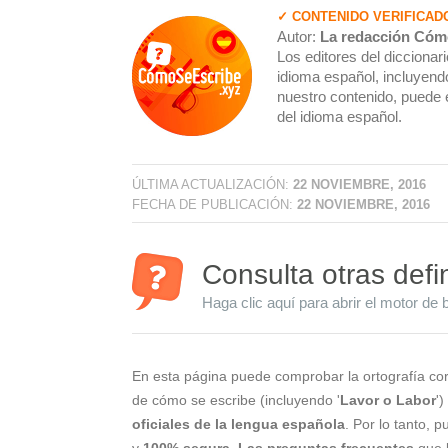
✓ CONTENIDO VERIFICAD
Autor:
La redacción Cóm
Los editores del dicciona
idioma español, incluyendo
nuestro contenido, puede 
del idioma español.
ÚLTIMA ACTUALIZACIÓN:
22 NOVIEMBRE, 2016
FECHA DE PUBLICACIÓN:
22 NOVIEMBRE, 2016
Consulta otras defi
Haga clic aquí para abrir el motor de 
En esta página puede comprobar la ortografía cor
de cómo se escribe (incluyendo '
Lavor o Labor
'
oficiales de la lengua española
. Por lo tanto, 
y
100% segura
.
Las preguntas frecuentes
que l