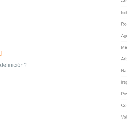
Arr
Ent
Re
r
Agr
Med
l
Arb
definición?
Nat
Ire
Pas
Con
Val