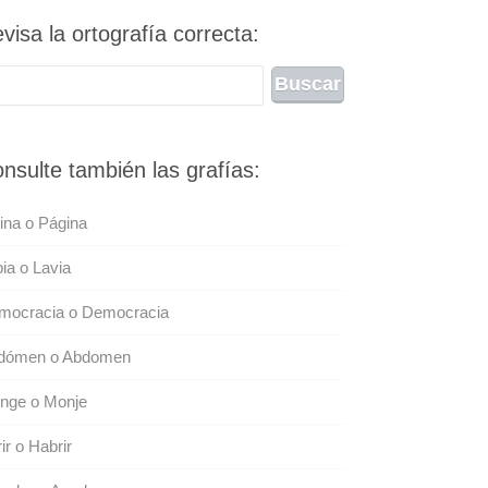
visa la ortografía correcta:
nsulte también las grafías:
ina o Página
ia o Lavia
mocracia o Democracia
dómen o Abdomen
nge o Monje
ir o Habrir