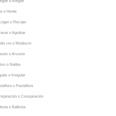
eglar o Areglar
e o Hente
coger o Recojer
avar o Agrabar
io cre o Mediocre
usto o Arvusto
ivo o Natibo
gular o Irregular
taflora o Pastaflora
spiración o Conspiración
lesta o Ballesta