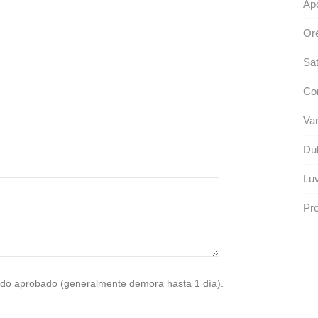
Apo
Or
Sat
Con
Van
Dul
Luv
Pro
do aprobado (generalmente demora hasta 1 día).