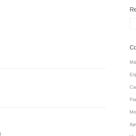
Re
Co
Má
En
Car
Par
Me
Aje
l