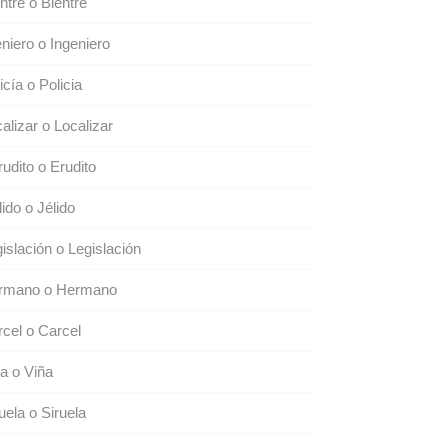
ntre o Bientre
eniero o Ingeniero
icía o Policia
alizar o Localizar
udito o Erudito
ido o Jélido
islación o Legislación
rmano o Hermano
cel o Carcel
a o Viña
uela o Siruela