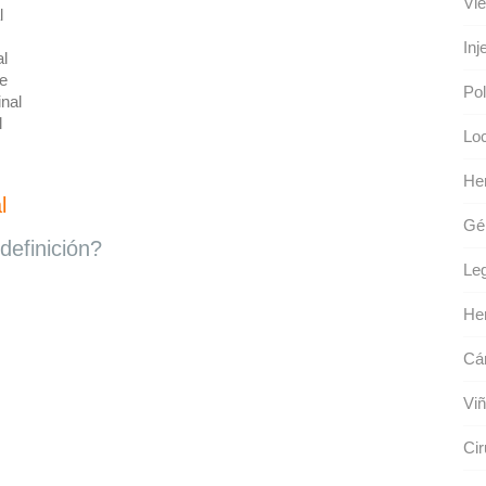
Vie
l
Inj
l
e
Pol
nal
l
Loc
Her
l
Gél
definición?
Leg
He
Cár
Viñ
Cir