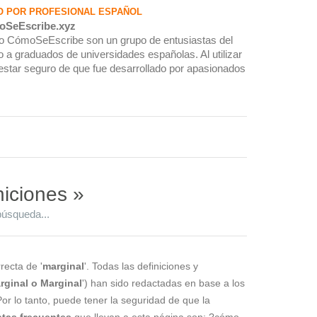
O POR PROFESIONAL ESPAÑOL
oSeEscribe.xyz
rio CómoSeEscribe son un grupo de entusiastas del
 a graduados de universidades españolas. Al utilizar
estar seguro de que fue desarrollado por apasionados
niciones »
búsqueda...
recta de '
marginal
'. Todas las definiciones y
rginal o Marginal
') han sido redactadas en base a los
Por lo tanto, puede tener la seguridad de que la
tas frecuentes
que llevan a esta página son: ?cómo