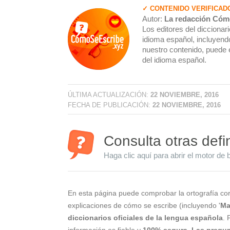
✓ CONTENIDO VERIFICAD
Autor:
La redacción Cóm
Los editores del dicciona
idioma español, incluyendo
nuestro contenido, puede 
del idioma español.
ÚLTIMA ACTUALIZACIÓN:
22 NOVIEMBRE, 2016
FECHA DE PUBLICACIÓN:
22 NOVIEMBRE, 2016
Consulta otras defi
Haga clic aquí para abrir el motor de 
En esta página puede comprobar la ortografía cor
explicaciones de cómo se escribe (incluyendo '
Ma
diccionarios oficiales de la lengua española
. 
información es fiable y
100% segura
.
Las pregun