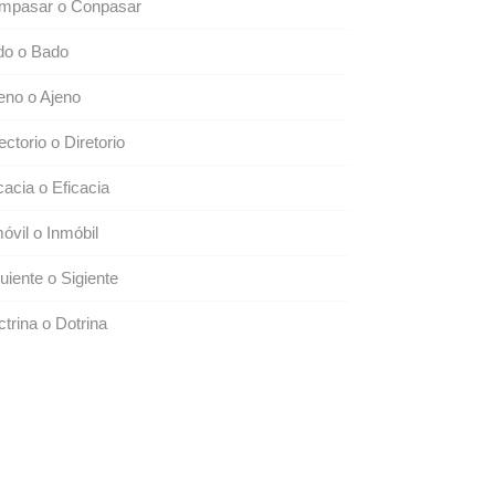
mpasar o Conpasar
do o Bado
eno o Ajeno
ectorio o Diretorio
cacia o Eficacia
óvil o Inmóbil
uiente o Sigiente
trina o Dotrina