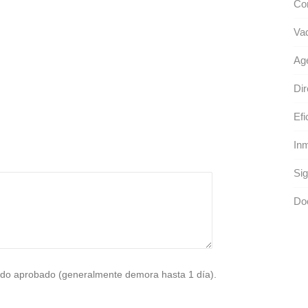
Co
Va
Ag
Dir
Efi
Inm
Sig
Doc
do aprobado (generalmente demora hasta 1 día).