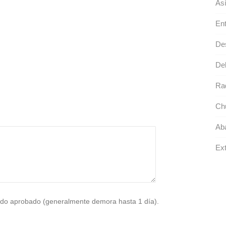
Así
Ent
Des
Deb
Ra
Ch
Aba
Ext
do aprobado (generalmente demora hasta 1 día).