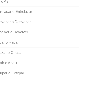
 o Asi
relasar o Entrelazar
variar o Desvariar
olver o Devolver
dar o Rádar
uzar o Chusar
tir o Abatir
irpar o Extirpar