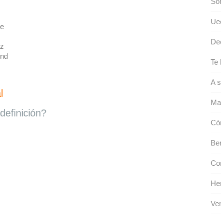
So
Ue
ue
De
z
end
Te
A s
l
Ma
definición?
Có
Ber
Co
Her
Ve