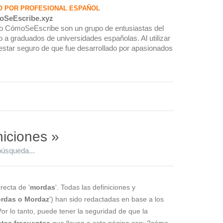
O POR PROFESIONAL ESPAÑOL
oSeEscribe.xyz
rio CómoSeEscribe son un grupo de entusiastas del
 a graduados de universidades españolas. Al utilizar
estar seguro de que fue desarrollado por apasionados
niciones »
búsqueda...
recta de '
mordas
'. Todas las definiciones y
rdas o Mordaz
') han sido redactadas en base a los
Por lo tanto, puede tener la seguridad de que la
tas frecuentes
que llevan a esta página son: ?cómo