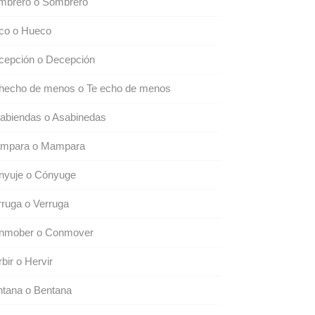
mbrero o Sombrero
co o Hueco
cepción o Decepción
 hecho de menos o Te echo de menos
abiendas o Asabinedas
mpara o Mampara
nyuje o Cónyuge
ruga o Verruga
nmober o Conmover
bir o Hervir
ntana o Bentana