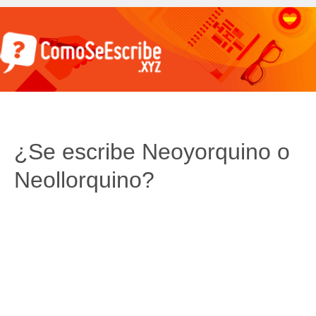
¿Se escribe Neoyorquino o
Neollorquino?