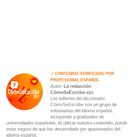
✓ CONTENIDO VERIFICADO POR
PROFESIONAL ESPAÑOL
Autor:
La redacción
CómoSeEscribe.xyz
Los editores del diccionario
CómoSeEscribe son un grupo de
entusiastas del idioma español,
incluyendo a graduados de
universidades españolas. Al utilizar nuestro contenido, puede
estar seguro de que fue desarrollado por apasionados del
idioma español.