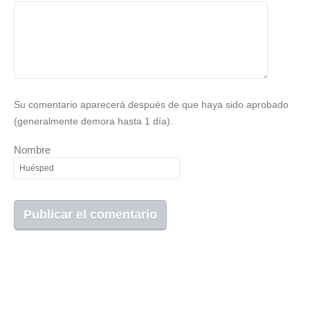
Su comentario aparecerá después de que haya sido aprobado
(generalmente demora hasta 1 día).
Nombre