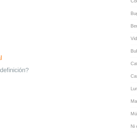
Con
Bug
Be
Vid
Bul
l
Ca
definición?
Ca
Lu
Ma
Mú
Ni 