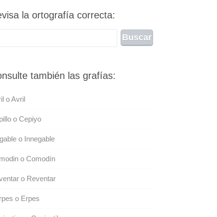
visa la ortografía correcta:
nsulte también las grafías:
il o Avril
illo o Cepiyo
gable o Innegable
modin o Comodín
entar o Reventar
rpes o Erpes