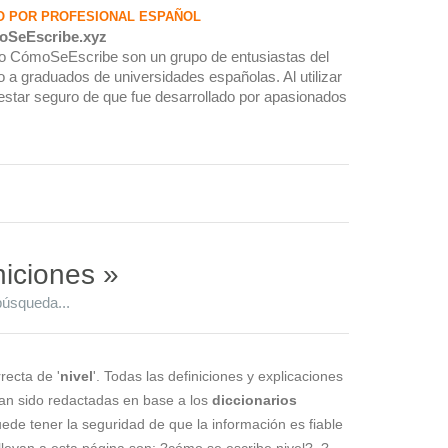
O POR PROFESIONAL ESPAÑOL
oSeEscribe.xyz
rio CómoSeEscribe son un grupo de entusiastas del
 a graduados de universidades españolas. Al utilizar
estar seguro de que fue desarrollado por apasionados
niciones »
búsqueda...
recta de '
nivel
'. Todas las definiciones y explicaciones
han sido redactadas en base a los
diccionarios
puede tener la seguridad de que la información es fiable
levan a esta página son: ?cómo se escribe nivel?, ?