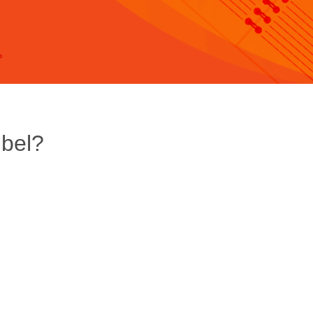
ibel?