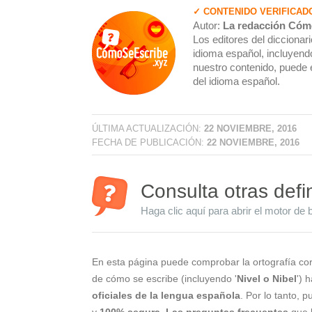
✓ CONTENIDO VERIFICAD
Autor:
La redacción Cóm
Los editores del dicciona
idioma español, incluyendo
nuestro contenido, puede 
del idioma español.
ÚLTIMA ACTUALIZACIÓN:
22 NOVIEMBRE, 2016
FECHA DE PUBLICACIÓN:
22 NOVIEMBRE, 2016
Consulta otras defi
Haga clic aquí para abrir el motor de 
En esta página puede comprobar la ortografía cor
de cómo se escribe (incluyendo '
Nivel o Nibel
') 
oficiales de la lengua española
. Por lo tanto, 
y
100% segura
.
Las preguntas frecuentes
que l