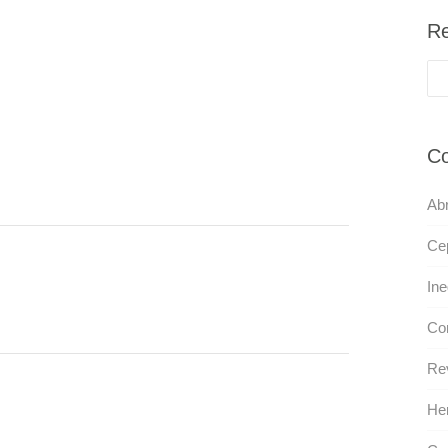
Re
Co
Abr
Cep
Ine
Co
Rev
He