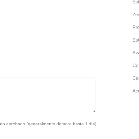
Est
Zer
Pro
Est
Ava
Con
Cal
Ace
do aprobado (generalmente demora hasta 1 día).