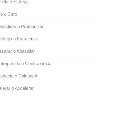
rella o Estreya
o o Cero
fundisar o Profundizar
ratejia o Estrategia
sallar o Abasallar
trapartida o Contrapartida
abacín o Calabacín
lerar o Accelerar