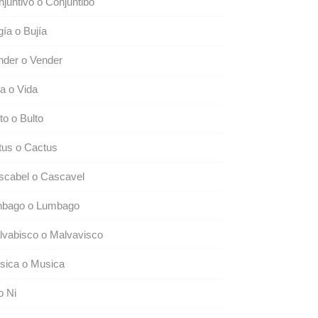
juntivo o Conjuntibo
ía o Bujía
nder o Vender
a o Vida
to o Bulto
tus o Cactus
scabel o Cascavel
nbago o Lumbago
lvabisco o Malvavisco
sica o Musica
o Ni