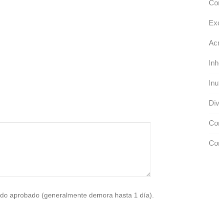
Co
Ex
Ac
Inh
Inu
Div
Con
Con
do aprobado (generalmente demora hasta 1 día).