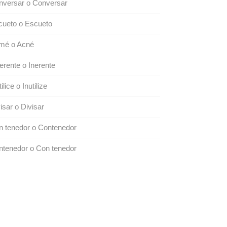
nversar o Conversar
cueto o Escueto
mé o Acné
erente o Inerente
tilice o Inutilize
isar o Divisar
 tenedor o Contenedor
tenedor o Con tenedor