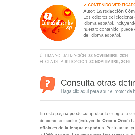
✓ CONTENIDO VERIFICAD
Autor:
La redacción Cóm
Los editores del dicciona
idioma español, incluyendo
nuestro contenido, puede 
del idioma español.
ÚLTIMA ACTUALIZACIÓN:
22 NOVIEMBRE, 2016
FECHA DE PUBLICACIÓN:
22 NOVIEMBRE, 2016
Consulta otras defi
Haga clic aquí para abrir el motor de 
En esta página puede comprobar la ortografía cor
de cómo se escribe (incluyendo '
Orbe o Orbe
') 
oficiales de la lengua española
. Por lo tanto, 
y
100% segura
.
Las preguntas frecuentes
que l