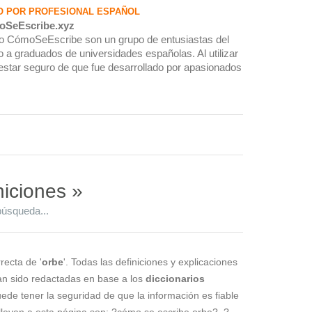
O POR PROFESIONAL ESPAÑOL
oSeEscribe.xyz
rio CómoSeEscribe son un grupo de entusiastas del
 a graduados de universidades españolas. Al utilizar
estar seguro de que fue desarrollado por apasionados
niciones »
búsqueda...
recta de '
orbe
'. Todas las definiciones y explicaciones
han sido redactadas en base a los
diccionarios
puede tener la seguridad de que la información es fiable
levan a esta página son: ?cómo se escribe orbe?, ?