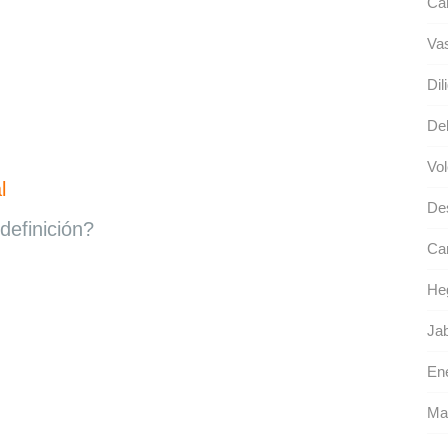
Ca
Va
Dil
Del
Vol
l
De
definición?
Ca
He
Jab
Ene
Ma