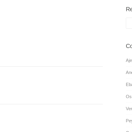
Re
Co
Aje
Ane
Eba
Osp
Ve
Pey