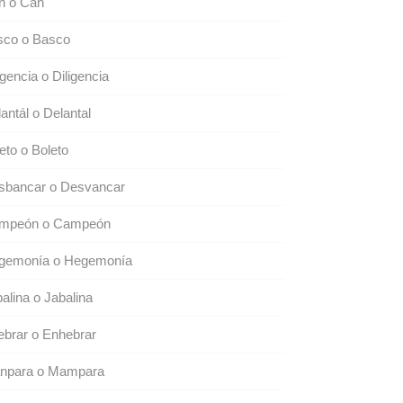
n o Can
sco o Basco
igencia o Diligencia
antál o Delantal
eto o Boleto
sbancar o Desvancar
mpeón o Campeón
gemonía o Hegemonía
alina o Jabalina
brar o Enhebrar
npara o Mampara