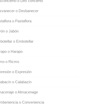
concierto o Des concierto
svanecer o Desbanecer
taflora o Pastaflora
vón o Jabón
otellar o Embotellar
rapo o Harapo
tmo o Ricmo
resión o Expresión
abacín o Calabazín
macenaje o Almacenage
mbeniencia o Conveniencia