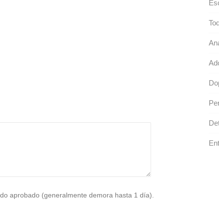
Es
Tod
Ana
Ad
Do
Per
Det
Ent
do aprobado (generalmente demora hasta 1 día).