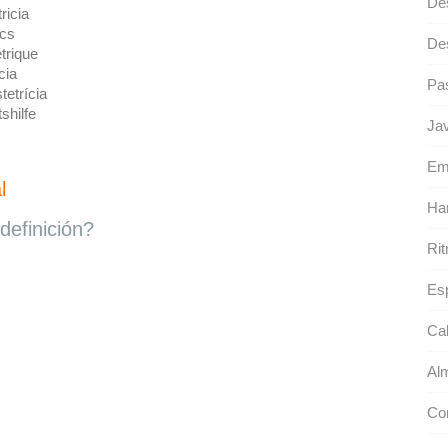
Des
ricia
ics
De
trique
cia
Pas
tetrícia
shilfe
Ja
Emb
l
Ha
definición?
Ri
Esp
Cal
Al
Co