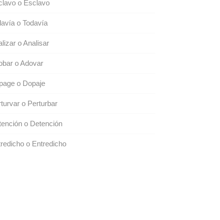
clavo o Esclavo
avía o Todavía
lizar o Analisar
obar o Adovar
page o Dopaje
turvar o Perturbar
ención o Detención
redicho o Entredicho