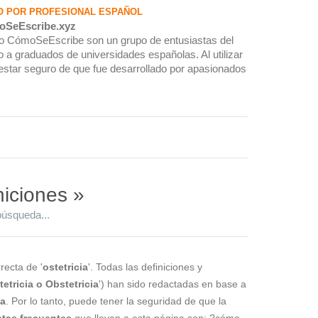
O POR PROFESIONAL ESPAÑOL
oSeEscribe.xyz
rio CómoSeEscribe son un grupo de entusiastas del
 a graduados de universidades españolas. Al utilizar
estar seguro de que fue desarrollado por apasionados
niciones »
búsqueda...
recta de '
ostetricia
'. Todas las definiciones y
tetricia o Obstetricia
') han sido redactadas en base a
la
. Por lo tanto, puede tener la seguridad de que la
tas frecuentes
que llevan a esta página son: ?cómo