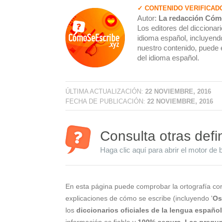
✓ CONTENIDO VERIFICAD
Autor:
La redacción Cóm
Los editores del dicciona
idioma español, incluyendo
nuestro contenido, puede 
del idioma español.
ÚLTIMA ACTUALIZACIÓN:
22 NOVIEMBRE, 2016
FECHA DE PUBLICACIÓN:
22 NOVIEMBRE, 2016
Consulta otras defi
Haga clic aquí para abrir el motor de 
En esta página puede comprobar la ortografía cor
explicaciones de cómo se escribe (incluyendo '
Os
los
diccionarios oficiales de la lengua españo
información es fiable y
100% segura
.
Las pregun