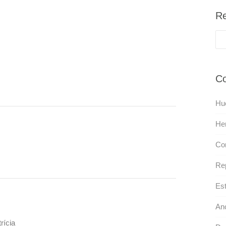
Re
Co
Hu
Her
Cor
Rep
Est
Anc
rícia