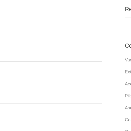
Re
Co
Var
Ext
Ac
Pil
As
Co