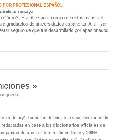
O POR PROFESIONAL ESPAÑOL
oSeEscribe.xyz
rio CómoSeEscribe son un grupo de entusiastas del
 a graduados de universidades españolas. Al utilizar
estar seguro de que fue desarrollado por apasionados
niciones »
búsqueda...
recta de '
oy
'. Todas las definiciones y explicaciones de
o redactadas en base a los
diccionarios oficiales de
a seguridad de que la información es fiable y
100%
esta página son: ?cómo se escribe oy?, ?cuál es la