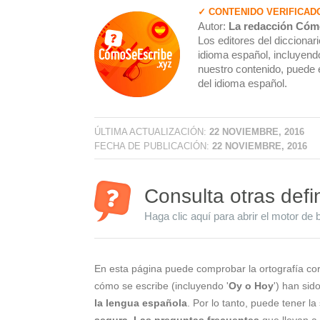
✓ CONTENIDO VERIFICAD
Autor:
La redacción Cóm
Los editores del dicciona
idioma español, incluyendo
nuestro contenido, puede 
del idioma español.
ÚLTIMA ACTUALIZACIÓN:
22 NOVIEMBRE, 2016
FECHA DE PUBLICACIÓN:
22 NOVIEMBRE, 2016
Consulta otras defi
Haga clic aquí para abrir el motor de 
En esta página puede comprobar la ortografía cor
cómo se escribe (incluyendo '
Oy o Hoy
') han sid
la lengua española
. Por lo tanto, puede tener l
segura
.
Las preguntas frecuentes
que llevan a 