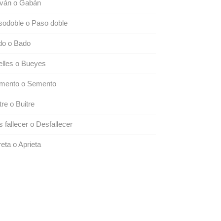
ván o Gabán
sodoble o Paso doble
do o Bado
lles o Bueyes
mento o Semento
tre o Buitre
 fallecer o Desfallecer
eta o Aprieta