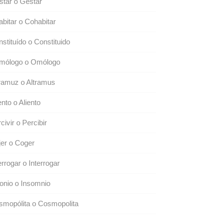
tar o Gestar
bitar o Cohabitar
stituído o Constituido
mólogo o Omólogo
ramuz o Altramus
ento o Aliento
civir o Percibir
er o Coger
errogar o Interrogar
onio o Insomnio
smopólita o Cosmopolita