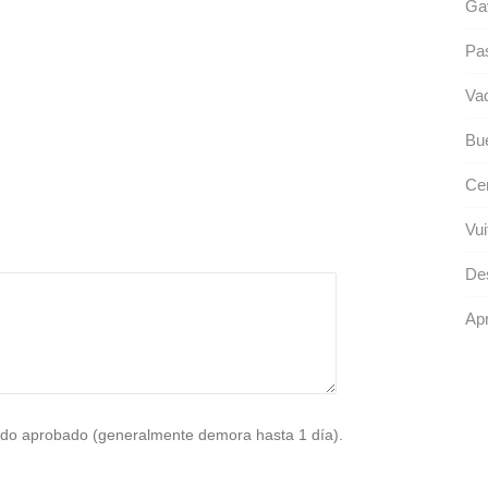
Ga
Pa
Va
Bue
Ce
Vui
Des
Apr
do aprobado (generalmente demora hasta 1 día).