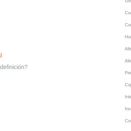
Ges
Coa
Con
Ho
Alt
l
Ali
definición?
Per
Coj
Int
Ins
Co