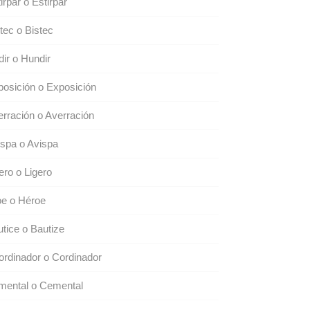
irpar o Estirpar
tec o Bistec
ir o Hundir
osición o Exposición
rración o Averración
spa o Avispa
ero o Ligero
oe o Héroe
tice o Bautize
rdinador o Cordinador
mental o Cemental