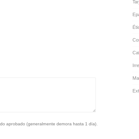
Tar
Epá
Éti
Co
Ca
Irr
Maq
Ext
do aprobado (generalmente demora hasta 1 día).