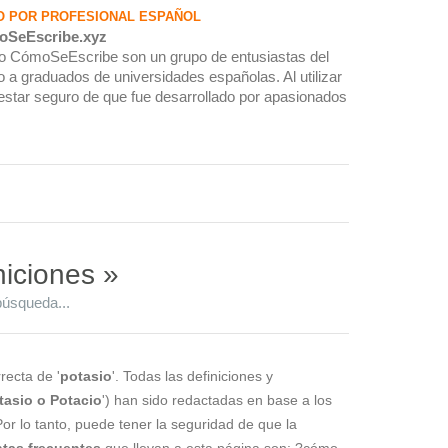
O POR PROFESIONAL ESPAÑOL
oSeEscribe.xyz
rio CómoSeEscribe son un grupo de entusiastas del
 a graduados de universidades españolas. Al utilizar
estar seguro de que fue desarrollado por apasionados
niciones »
búsqueda...
recta de '
potasio
'. Todas las definiciones y
tasio o Potacio
') han sido redactadas en base a los
Por lo tanto, puede tener la seguridad de que la
tas frecuentes
que llevan a esta página son: ?cómo