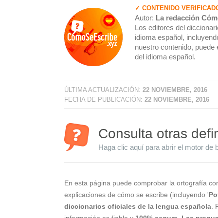
✓ CONTENIDO VERIFICAD
Autor:
La redacción Cóm
Los editores del dicciona
idioma español, incluyendo
nuestro contenido, puede 
del idioma español.
ÚLTIMA ACTUALIZACIÓN:
22 NOVIEMBRE, 2016
FECHA DE PUBLICACIÓN:
22 NOVIEMBRE, 2016
Consulta otras defi
Haga clic aquí para abrir el motor de 
En esta página puede comprobar la ortografía cor
explicaciones de cómo se escribe (incluyendo '
Po
diccionarios oficiales de la lengua española
. 
información es fiable y
100% segura
.
Las pregun