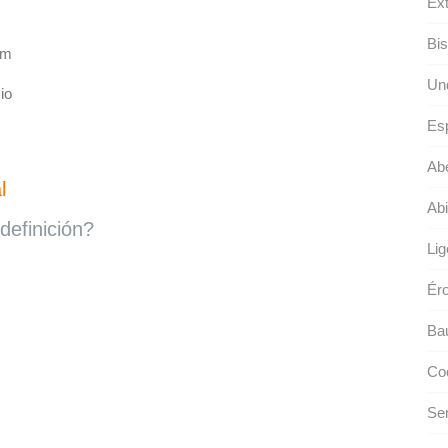
Ext
Bis
um
Und
io
Esp
Abe
l
Abi
definición?
Lig
Ér
Bau
Coo
Se