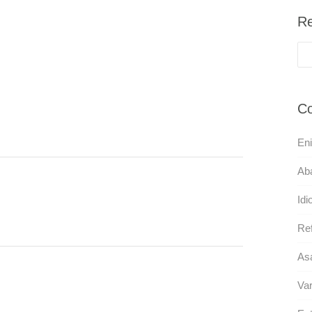
Re
Co
En
Aba
Idi
Ref
As
Va