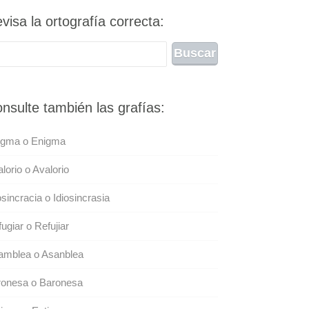
visa la ortografía correcta:
nsulte también las grafías:
igma o Enigma
lorio o Avalorio
osincracia o Idiosincrasia
ugiar o Refujiar
amblea o Asanblea
ronesa o Baronesa