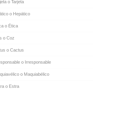
jeta o Tarjeta
tico o Hepático
ca o Ética
s o Coz
tus o Cactus
esponsable o Irresponsable
uiavélico o Maquiabélico
ra o Estra