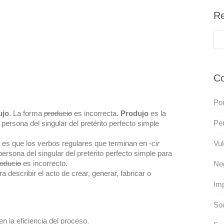
Re
Co
Por
ujo
. La forma
producio
es incorrecta.
Produjo
es la
Pe
 persona del singular del pretérito perfecto simple
so es que los verbos regulares que terminan en
-cir
Vul
persona del singular del pretérito perfecto simple para
oducio
es incorrecto.
Neg
ra describir el acto de crear, generar, fabricar o
Imp
So
 la eficiencia del proceso.