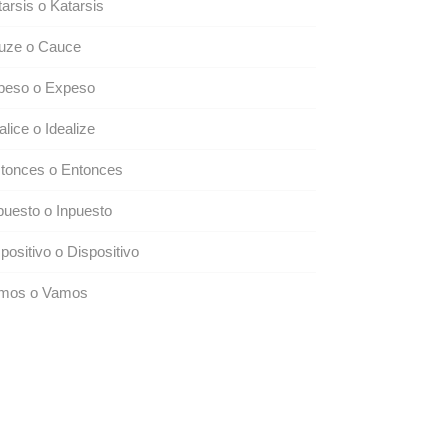
arsis o Katarsis
uze o Cauce
peso o Expeso
alice o Idealize
 tonces o Entonces
uesto o Inpuesto
positivo o Dispositivo
mos o Vamos