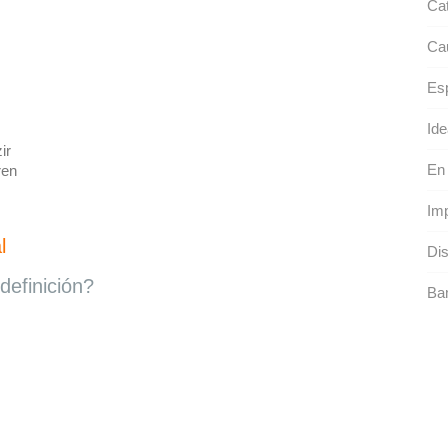
Cat
Ca
Es
Ide
ir
En
ren
Imp
l
Dis
definición?
Ba