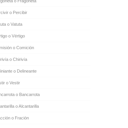
goneta o Fragoneta
civir o Percibir
uta o Vatuta
tigo o Vértigo
misión o Comición
rivía o Chirivía
iniante o Delineante
tir o Vestir
carrota o Bancarrota
antarilla o Alcantarilla
cción o Fración