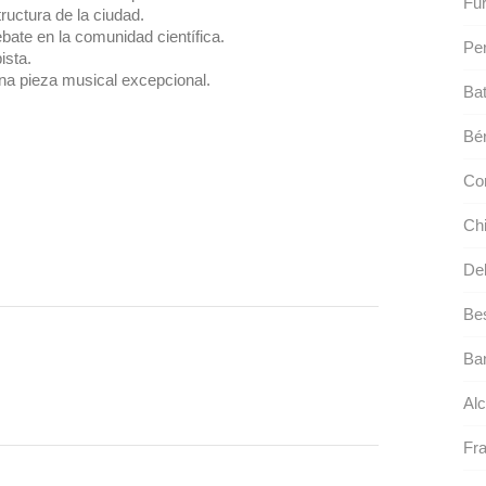
Fur
ructura de la ciudad.
bate en la comunidad científica.
Per
ista.
a pieza musical excepcional.
Bat
Bér
Co
Chi
Del
Bes
Ban
Alc
Fra