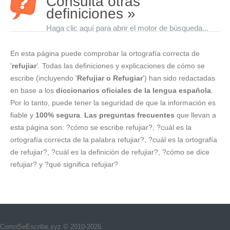
Consulta otras
definiciones »
Haga clic aquí para abrir el motor de búsqueda...
En esta página puede comprobar la ortografía correcta de
'
refujiar
'. Todas las definiciones y explicaciones de cómo se
escribe (incluyendo '
Refujiar o Refugiar
') han sido redactadas
en base a los
diccionarios oficiales de la lengua española
.
Por lo tanto, puede tener la seguridad de que la información es
fiable y
100% segura
.
Las preguntas frecuentes
que llevan a
esta página son: ?cómo se escribe refujiar?, ?cuál es la
ortografía correcta de la palabra refujiar?, ?cuál es la ortografía
de refujiar?, ?cuál es la definición de refujiar?, ?cómo se dice
refujiar? y ?qué significa refujiar?
ComoSeEscribe.xyz © 2010-2026.