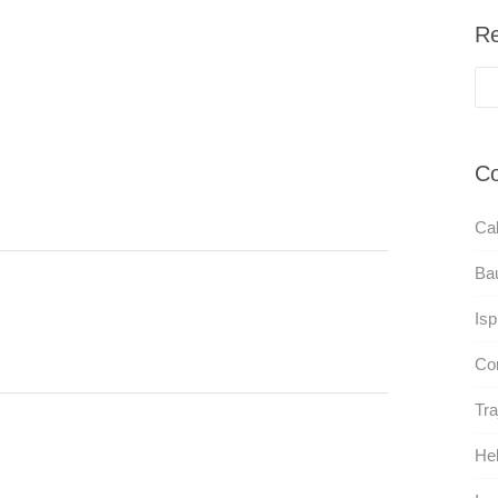
Re
Co
Cal
Bau
Isp
Cor
Tra
He