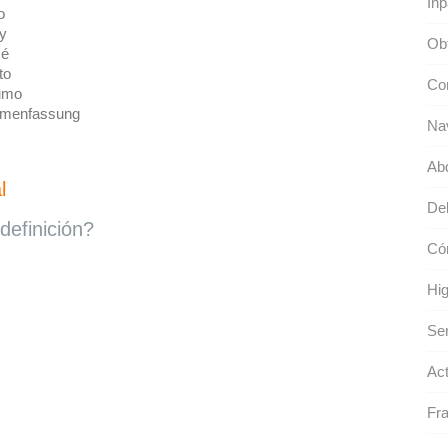
Inp
o
y
Ob
é
to
Con
umo
menfassung
Na
Ab
l
Deb
definición?
Có
Hig
Ser
Act
Fra