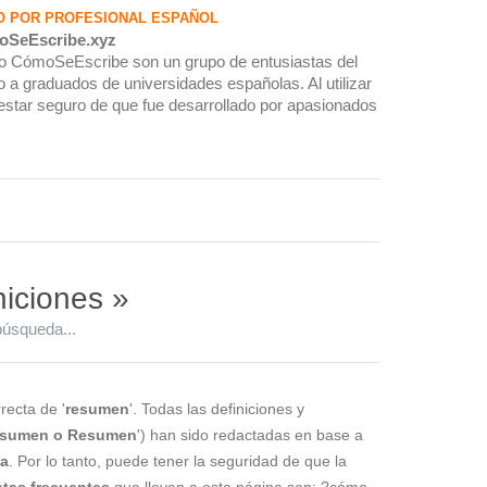
O POR PROFESIONAL ESPAÑOL
oSeEscribe.xyz
rio CómoSeEscribe son un grupo de entusiastas del
 a graduados de universidades españolas. Al utilizar
estar seguro de que fue desarrollado por apasionados
niciones »
búsqueda...
recta de '
resumen
'. Todas las definiciones y
sumen o Resumen
') han sido redactadas en base a
la
. Por lo tanto, puede tener la seguridad de que la
tas frecuentes
que llevan a esta página son: ?cómo