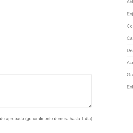
Abl
En
Cor
Cam
De
Acc
Go
Enl
do aprobado (generalmente demora hasta 1 día).