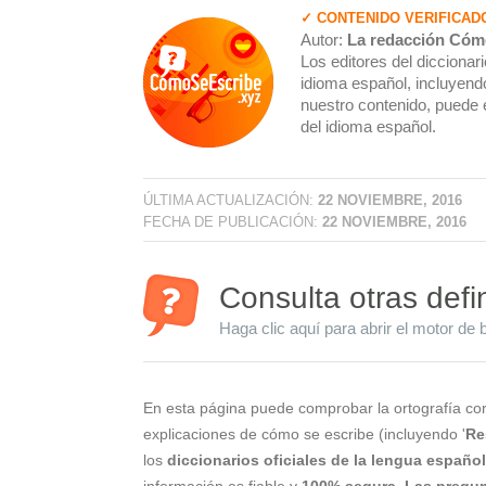
✓ CONTENIDO VERIFICAD
Autor:
La redacción Cóm
Los editores del dicciona
idioma español, incluyendo
nuestro contenido, puede 
del idioma español.
ÚLTIMA ACTUALIZACIÓN:
22 NOVIEMBRE, 2016
FECHA DE PUBLICACIÓN:
22 NOVIEMBRE, 2016
Consulta otras defi
Haga clic aquí para abrir el motor de 
En esta página puede comprobar la ortografía cor
explicaciones de cómo se escribe (incluyendo '
Re
los
diccionarios oficiales de la lengua españo
información es fiable y
100% segura
.
Las pregun