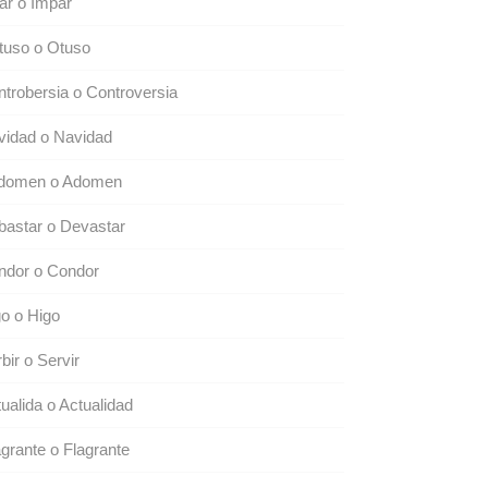
ar o Impar
tuso o Otuso
trobersia o Controversia
vidad o Navidad
domen o Adomen
astar o Devastar
ndor o Condor
o o Higo
bir o Servir
ualida o Actualidad
grante o Flagrante