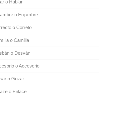
ar o Hablar
jambre o Enjambre
recto o Correto
illa o Camilla
sbán o Desván
esorio o Accesorio
sar o Gozar
aze o Enlace