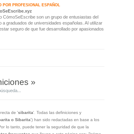
O POR PROFESIONAL ESPAÑOL
oSeEscribe.xyz
rio CómoSeEscribe son un grupo de entusiastas del
 a graduados de universidades españolas. Al utilizar
estar seguro de que fue desarrollado por apasionados
niciones »
búsqueda...
recta de '
sibarita
'. Todas las definiciones y
barita o Sibarita
') han sido redactadas en base a los
Por lo tanto, puede tener la seguridad de que la
tas frecuentes
que llevan a esta página son: ?cómo