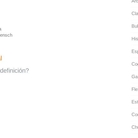
Árb
Cla
Bul
a
ensch
His
Es
l
Cog
definición?
Gar
Fle
Est
Co
Ch