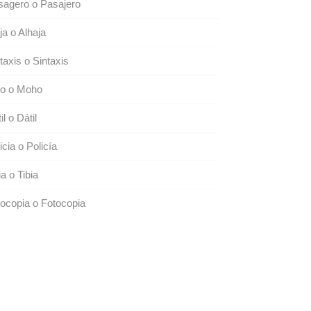
sagero o Pasajero
ja o Alhaja
taxis o Sintaxis
o o Moho
il o Dátil
icia o Policía
ia o Tibia
ocopia o Fotocopia