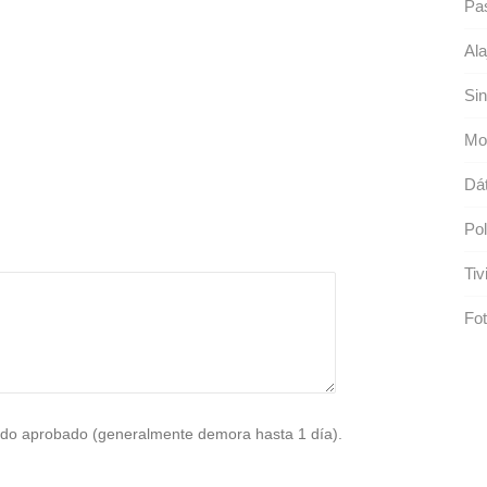
Pa
Ala
Sin
Mo
Dát
Pol
Tiv
Fot
do aprobado (generalmente demora hasta 1 día).