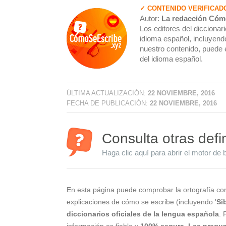
✓ CONTENIDO VERIFICAD
Autor:
La redacción Cóm
Los editores del dicciona
idioma español, incluyendo
nuestro contenido, puede 
del idioma español.
ÚLTIMA ACTUALIZACIÓN:
22 NOVIEMBRE, 2016
FECHA DE PUBLICACIÓN:
22 NOVIEMBRE, 2016
Consulta otras defi
Haga clic aquí para abrir el motor de 
En esta página puede comprobar la ortografía cor
explicaciones de cómo se escribe (incluyendo '
Si
diccionarios oficiales de la lengua española
. 
información es fiable y
100% segura
.
Las pregun