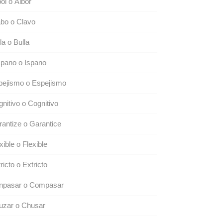
ol o Álbor
bo o Clavo
la o Bulla
pano o Ispano
pejismo o Espejismo
nitivo o Cognitivo
antize o Garantice
xible o Flexible
ricto o Extricto
npasar o Compasar
uzar o Chusar