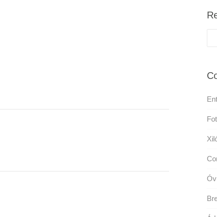
Re
Co
Ent
Fot
Xil
Con
Óv
Bre