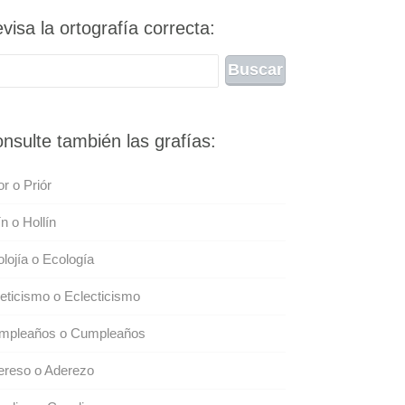
visa la ortografía correcta:
nsulte también las grafías:
or o Priór
ín o Hollín
lojía o Ecología
eticismo o Eclecticismo
mpleaños o Cumpleaños
ereso o Aderezo