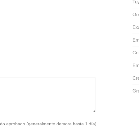
Tu
Orr
Ex
Emb
Cr
Em
Cre
Gr
do aprobado (generalmente demora hasta 1 día).