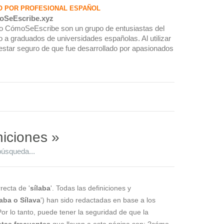
O POR PROFESIONAL ESPAÑOL
oSeEscribe.xyz
rio CómoSeEscribe son un grupo de entusiastas del
 a graduados de universidades españolas. Al utilizar
estar seguro de que fue desarrollado por apasionados
niciones »
búsqueda...
recta de '
sílaba
'. Todas las definiciones y
laba o Sílava
') han sido redactadas en base a los
Por lo tanto, puede tener la seguridad de que la
tas frecuentes
que llevan a esta página son: ?cómo