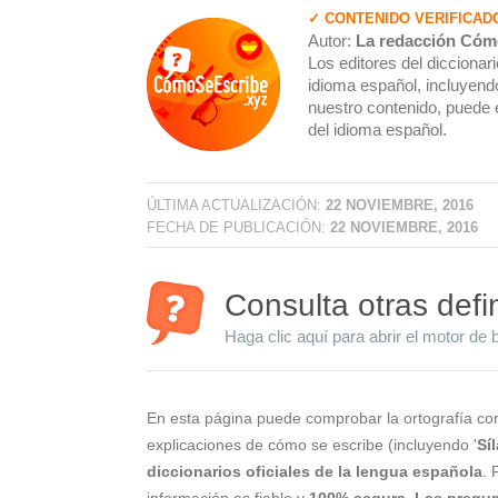
✓ CONTENIDO VERIFICAD
Autor:
La redacción Cóm
Los editores del dicciona
idioma español, incluyendo
nuestro contenido, puede 
del idioma español.
ÚLTIMA ACTUALIZACIÓN:
22 NOVIEMBRE, 2016
FECHA DE PUBLICACIÓN:
22 NOVIEMBRE, 2016
Consulta otras defi
Haga clic aquí para abrir el motor de 
En esta página puede comprobar la ortografía cor
explicaciones de cómo se escribe (incluyendo '
Sí
diccionarios oficiales de la lengua española
. 
información es fiable y
100% segura
.
Las pregun