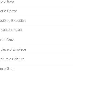
yo o Tuyo
or o Horror
ación o Exacción
idia o Envidia
us o Cruz
piece o Empiece
atura o Criatura
an o Gran