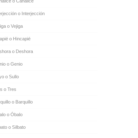
alice o Canalice
erjección o Interjección
iga o Vejiga
apié o Hincapié
shora o Deshora
nio o Genio
o o Sullo
s o Tres
quillo o Barquillo
alo o Óbalo
bato o Silbato