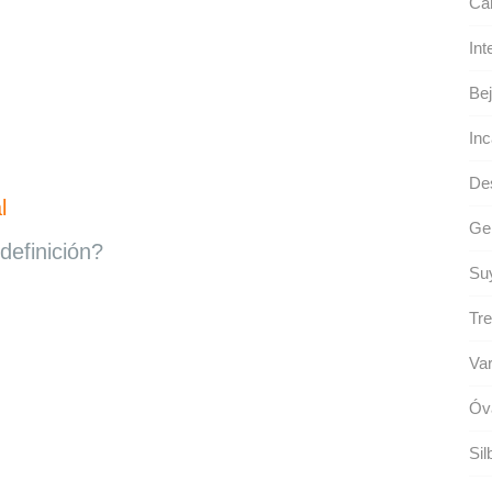
Can
Int
Bej
Inc
De
l
Ge
definición?
Suy
Tre
Var
Óv
Sil