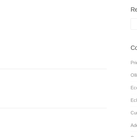
Re
Co
Pri
Oll
Eco
Ecl
Cu
Ad