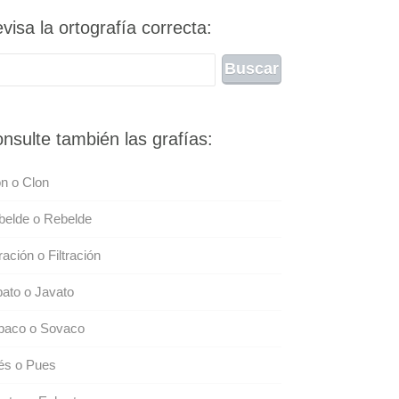
visa la ortografía correcta:
nsulte también las grafías:
n o Clon
belde o Rebelde
tración o Filtración
ato o Javato
baco o Sovaco
és o Pues