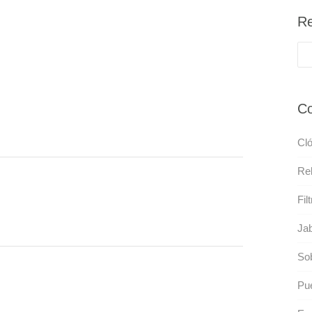
Re
Co
Cló
Re
Fil
Jab
So
Pu