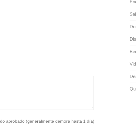
En
Sal
Do
Dis
Ben
Vid
De
Qui
do aprobado (generalmente demora hasta 1 día).