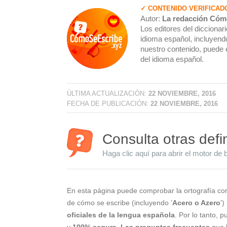
✓ CONTENIDO VERIFICAD
Autor:
La redacción Cóm
Los editores del dicciona
idioma español, incluyendo
nuestro contenido, puede 
del idioma español.
ÚLTIMA ACTUALIZACIÓN:
22 NOVIEMBRE, 2016
FECHA DE PUBLICACIÓN:
22 NOVIEMBRE, 2016
Consulta otras defi
Haga clic aquí para abrir el motor de 
En esta página puede comprobar la ortografía cor
de cómo se escribe (incluyendo '
Acero o Azero
')
oficiales de la lengua española
. Por lo tanto, 
y
100% segura
.
Las preguntas frecuentes
que l