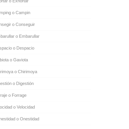
rtar o Exhortar
mping o Campin
segir o Conseguir
arullar o Embarullar
spacio o Despacio
iota o Gaviota
rimoya o Chirimoya
estión o Digestión
raje o Forrage
ocidad o Velocidad
estidad o Onestidad