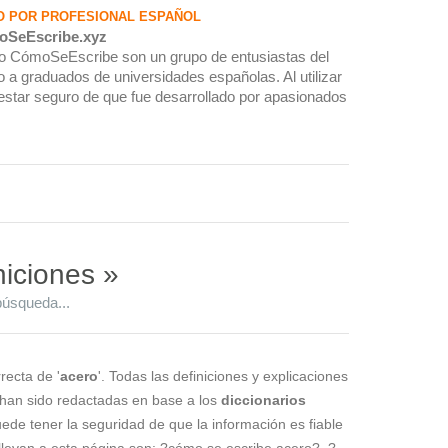
O POR PROFESIONAL ESPAÑOL
oSeEscribe.xyz
rio CómoSeEscribe son un grupo de entusiastas del
 a graduados de universidades españolas. Al utilizar
estar seguro de que fue desarrollado por apasionados
niciones »
búsqueda...
recta de '
acero
'. Todas las definiciones y explicaciones
 han sido redactadas en base a los
diccionarios
puede tener la seguridad de que la información es fiable
levan a esta página son: ?cómo se escribe acero?, ?