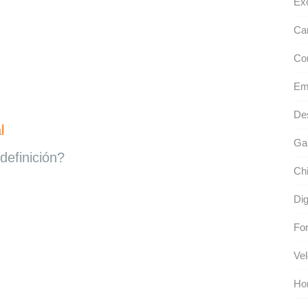
Exo
Ca
Con
Emb
De
l
Gab
definición?
Chi
Dig
For
Vel
Hon