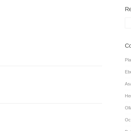
Re
Co
Pla
Ebu
As
Hem
Oll
Oci