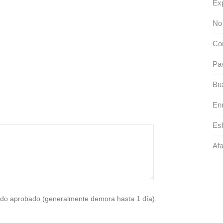
Exp
No
Con
Pa
Bu
En
Es
Afa
do aprobado (generalmente demora hasta 1 día).