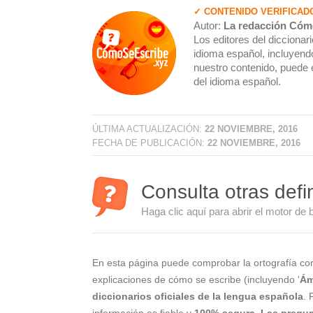
✓ CONTENIDO VERIFICAD
Autor:
La redacción Cóm
Los editores del dicciona
idioma español, incluyendo
nuestro contenido, puede 
del idioma español.
ÚLTIMA ACTUALIZACIÓN:
22 NOVIEMBRE, 2016
FECHA DE PUBLICACIÓN:
22 NOVIEMBRE, 2016
Consulta otras defi
Haga clic aquí para abrir el motor de 
En esta página puede comprobar la ortografía cor
explicaciones de cómo se escribe (incluyendo '
Ám
diccionarios oficiales de la lengua española
. 
información es fiable y
100% segura
.
Las pregun