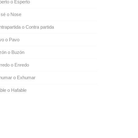
erto o Esperto
 sé o Nose
trapartida o Contra partida
vo o Pavo
zón o Buzón
rredo o Enredo
humar o Exhumar
ble o Hafable