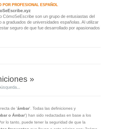
O POR PROFESIONAL ESPAÑOL
oSeEscribe.xyz
rio CómoSeEscribe son un grupo de entusiastas del
 a graduados de universidades españolas. Al utilizar
estar seguro de que fue desarrollado por apasionados
niciones »
búsqueda...
recta de '
ámbar
'. Todas las definiciones y
bar o Ámbar
') han sido redactadas en base a los
Por lo tanto, puede tener la seguridad de que la
tas frecuentes
que llevan a esta página son: ?cómo