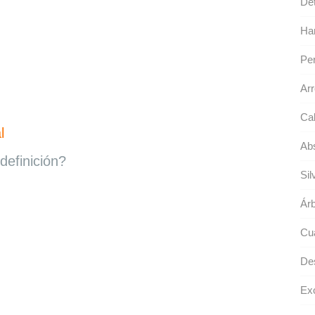
Det
Ha
Per
Arr
Cal
l
Abs
definición?
Sil
Árb
Cua
De
Exo