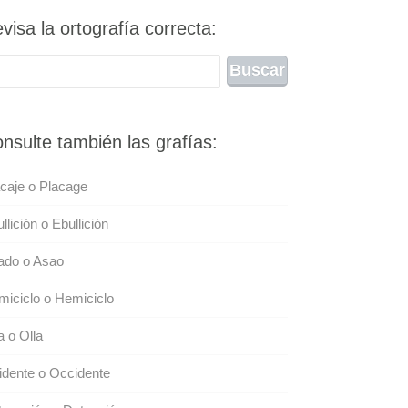
visa la ortografía correcta:
nsulte también las grafías:
caje o Placage
llición o Ebullición
ado o Asao
iciclo o Hemiciclo
a o Olla
dente o Occidente