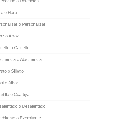
encción o Detención
ré o Hare
sonalisar o Personalizar
oz o Arroz
cetín o Calcetín
tinencia o Abstinencia
vato o Silbato
ol o Álbor
rtilla o Cuartiya
salentado o Desalentado
rbitante o Exorbitante