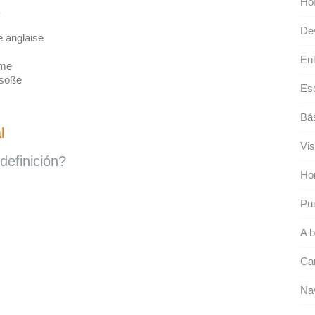
Hoí
Dev
 anglaise
Enl
me
esoße
Esq
Bá
l
Vis
definición?
Hor
Pun
A b
Ca
Na