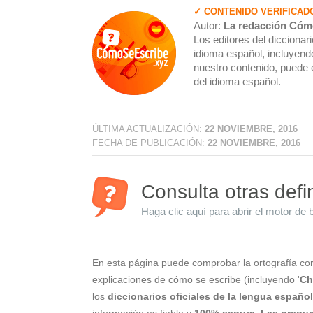
✓ CONTENIDO VERIFICAD
Autor:
La redacción Cóm
Los editores del dicciona
idioma español, incluyendo
nuestro contenido, puede 
del idioma español.
ÚLTIMA ACTUALIZACIÓN:
22 NOVIEMBRE, 2016
FECHA DE PUBLICACIÓN:
22 NOVIEMBRE, 2016
Consulta otras defi
Haga clic aquí para abrir el motor de 
En esta página puede comprobar la ortografía cor
explicaciones de cómo se escribe (incluyendo '
Ch
los
diccionarios oficiales de la lengua españo
información es fiable y
100% segura
.
Las pregun