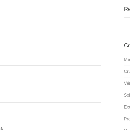
Re
Co
Me
Cru
Vér
So
Ext
Pro
ia