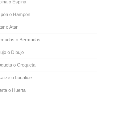
ina o Espina
pón o Hampón
ar o Atar
rmudas o Bermudas
ujo o Dibujo
queta o Croqueta
alize o Localice
rta o Huerta