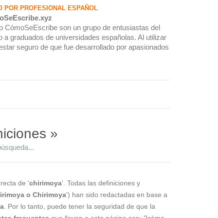
O POR PROFESIONAL ESPAÑOL
oSeEscribe.xyz
rio CómoSeEscribe son un grupo de entusiastas del
 a graduados de universidades españolas. Al utilizar
estar seguro de que fue desarrollado por apasionados
niciones »
búsqueda...
recta de '
chirimoya
'. Todas las definiciones y
irimoya o Chirimoya
') han sido redactadas en base a
la
. Por lo tanto, puede tener la seguridad de que la
tas frecuentes
que llevan a esta página son: ?cómo