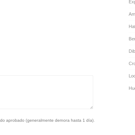
Exp
Am
Hat
Be
Dib
Cro
Loc
Hue
do aprobado (generalmente demora hasta 1 día).