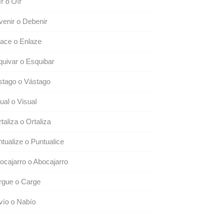
r o Oír
enir o Debenir
ace o Enlaze
uivar o Esquibar
stago o Vástago
ual o Visual
taliza o Ortaliza
tualize o Puntualice
ocajarro o Abocajarro
rgue o Carge
vío o Nabío