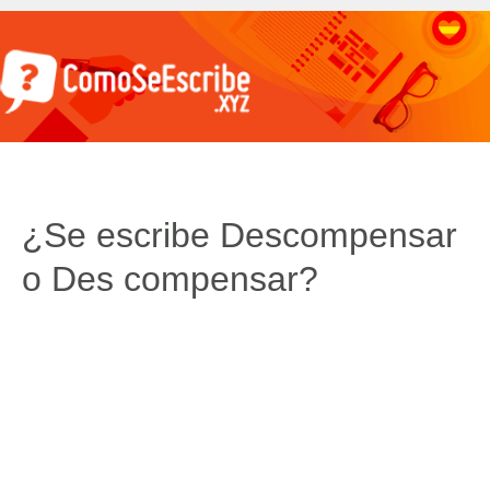
¿Se escribe Descompensar
o Des compensar?