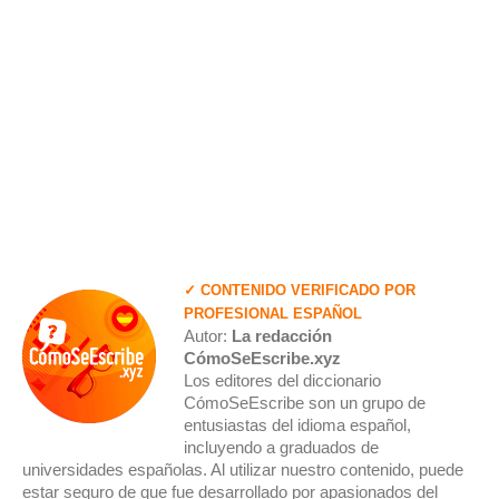
✓ CONTENIDO VERIFICADO POR
PROFESIONAL ESPAÑOL
Autor:
La redacción
CómoSeEscribe.xyz
Los editores del diccionario
CómoSeEscribe son un grupo de
entusiastas del idioma español,
incluyendo a graduados de
universidades españolas. Al utilizar nuestro contenido, puede
estar seguro de que fue desarrollado por apasionados del