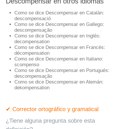
Descompensar en otros idiomas
Como se dice Descompensar en Catalán:
descompensació
Como se dice Descompensar en Gallego:
descompensação
Como se dice Descompensar en Inglés:
decompensation
Como se dice Descompensar en Francés:
décompensation
Como se dice Descompensar en Italiano:
scompenso
Como se dice Descompensar en Portugués:
descompensação
Como se dice Descompensar en Alemán:
dekompensation
✔ Corrector ortográfico y gramatical
¿Tiene alguna pregunta sobre esta