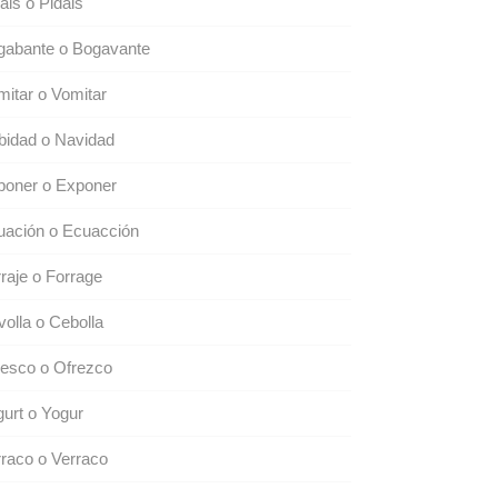
ais o Pidáis
gabante o Bogavante
itar o Vomitar
bidad o Navidad
poner o Exponer
uación o Ecuacción
raje o Forrage
olla o Cebolla
resco o Ofrezco
urt o Yogur
raco o Verraco