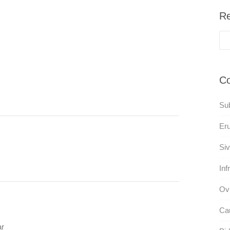
Re
Co
Sub
Eru
Siv
Infr
Ov
Ca
ar