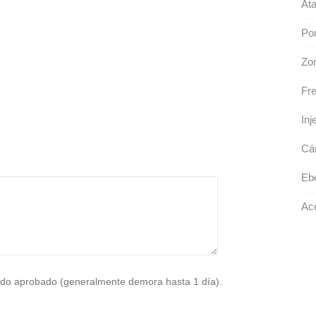
Ata
Po
Zo
Fre
Inj
Cá
Eb
Ace
do aprobado (generalmente demora hasta 1 día).