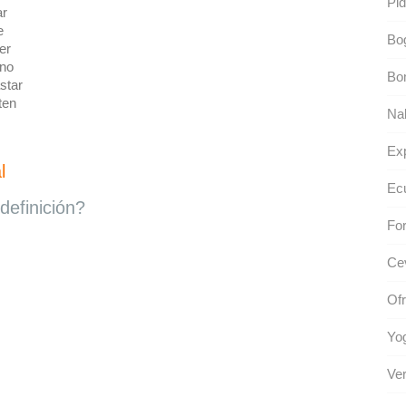
Pid
ar
e
Bo
er
no
Bom
star
ten
Na
Ex
l
Ec
definición?
For
Cev
Of
Yog
Ver