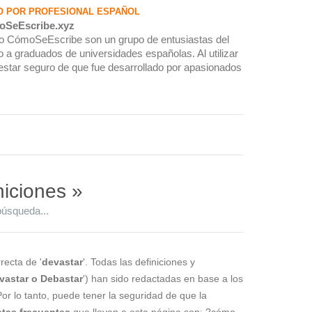
O POR PROFESIONAL ESPAÑOL
oSeEscribe.xyz
rio CómoSeEscribe son un grupo de entusiastas del
 a graduados de universidades españolas. Al utilizar
estar seguro de que fue desarrollado por apasionados
niciones »
búsqueda...
recta de '
devastar
'. Todas las definiciones y
vastar o Debastar
') han sido redactadas en base a los
Por lo tanto, puede tener la seguridad de que la
tas frecuentes
que llevan a esta página son: ?cómo