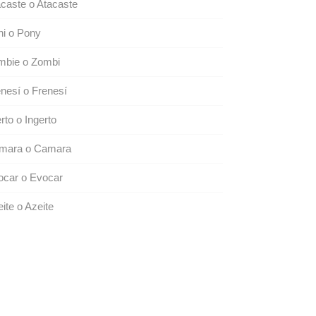
caste o Atacaste
ni o Pony
mbie o Zombi
nesí o Frenesí
erto o Ingerto
mara o Camara
ocar o Evocar
ite o Azeite