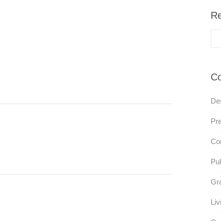
Re
Co
De
Pre
Con
Pul
Gra
Liv