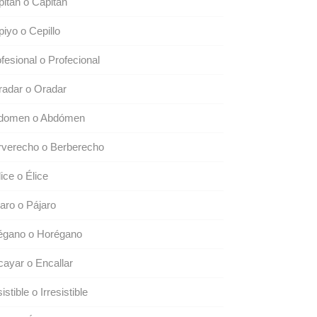
itán o Capitan
iyo o Cepillo
fesional o Profecional
radar o Oradar
domen o Abdómen
rverecho o Berberecho
ice o Élice
aro o Pájaro
égano o Horégano
ayar o Encallar
sistible o Irresistible