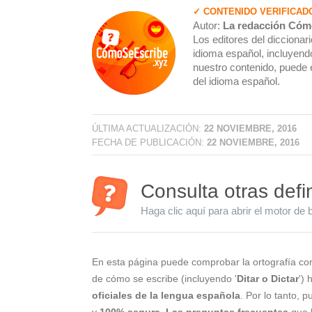
✓ CONTENIDO VERIFICAD
Autor:
La redacción Cóm
Los editores del dicciona
idioma español, incluyendo
nuestro contenido, puede 
del idioma español.
ÚLTIMA ACTUALIZACIÓN:
22 NOVIEMBRE, 2016
FECHA DE PUBLICACIÓN:
22 NOVIEMBRE, 2016
Consulta otras defi
Haga clic aquí para abrir el motor de 
En esta página puede comprobar la ortografía cor
de cómo se escribe (incluyendo '
Ditar o Dictar
')
oficiales de la lengua española
. Por lo tanto, 
y
100% segura
.
Las preguntas frecuentes
que l