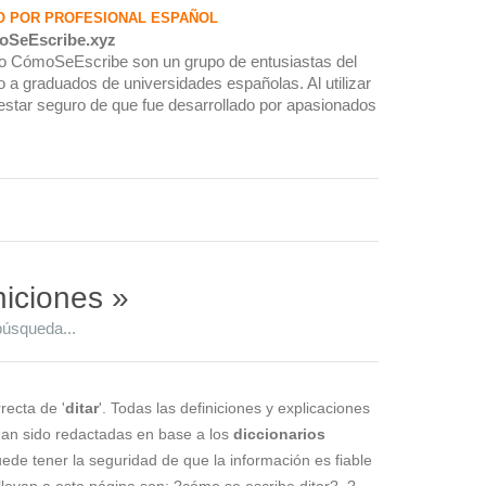
O POR PROFESIONAL ESPAÑOL
oSeEscribe.xyz
rio CómoSeEscribe son un grupo de entusiastas del
 a graduados de universidades españolas. Al utilizar
estar seguro de que fue desarrollado por apasionados
niciones »
búsqueda...
recta de '
ditar
'. Todas las definiciones y explicaciones
 han sido redactadas en base a los
diccionarios
puede tener la seguridad de que la información es fiable
levan a esta página son: ?cómo se escribe ditar?, ?