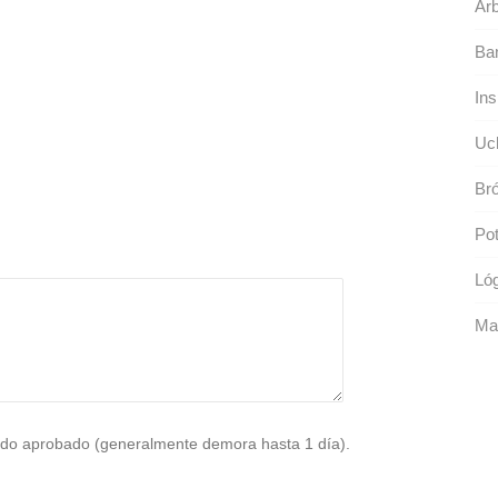
Árb
Ban
Ins
Uc
Bró
Pot
Lóg
Man
do aprobado (generalmente demora hasta 1 día).