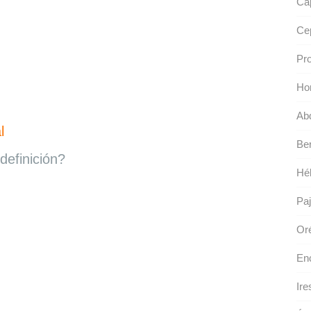
Cap
Cep
Pro
Ho
Ab
l
Be
definición?
Hél
Paj
Or
Enc
Ire