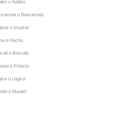
itro o Árbitro
carrota o Bancarrota
pirar o Inspirar
ha o Hucha
coli o Brócolis
asio o Potacio
ica o Lógica
tél o Mantel