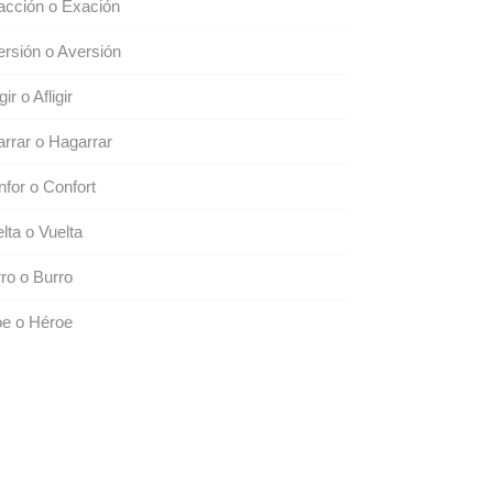
acción o Exación
rsión o Aversión
gir o Afligir
rrar o Hagarrar
for o Confort
lta o Vuelta
ro o Burro
oe o Héroe