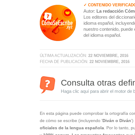
✓ CONTENIDO VERIFICAD
Autor:
La redacción Cóm
Los editores del dicciona
idioma español, incluyendo
nuestro contenido, puede 
del idioma español.
ÚLTIMA ACTUALIZACIÓN:
22 NOVIEMBRE, 2016
FECHA DE PUBLICACIÓN:
22 NOVIEMBRE, 2016
Consulta otras defi
Haga clic aquí para abrir el motor de 
En esta página puede comprobar la ortografía cor
de cómo se escribe (incluyendo '
Diván o Diván
')
oficiales de la lengua española
. Por lo tanto, 
y
100% segura
.
Las preguntas frecuentes
que l