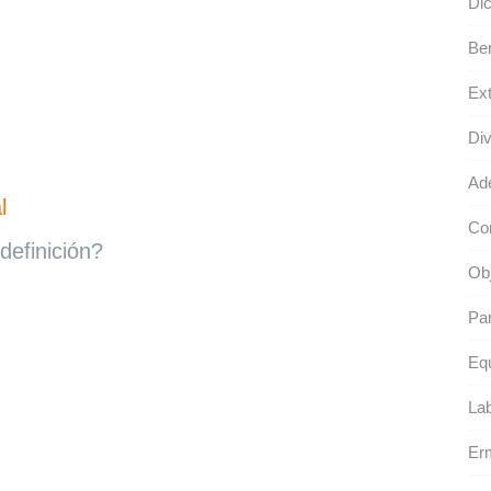
Dic
Ben
Ext
Div
Ad
l
Con
definición?
Obj
Par
Equ
Lab
Er