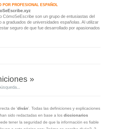
O POR PROFESIONAL ESPAÑOL
oSeEscribe.xyz
rio CómoSeEscribe son un grupo de entusiastas del
 a graduados de universidades españolas. Al utilizar
estar seguro de que fue desarrollado por apasionados
niciones »
búsqueda...
recta de '
diván
'. Todas las definiciones y explicaciones
 han sido redactadas en base a los
diccionarios
puede tener la seguridad de que la información es fiable
levan a esta página son: ?cómo se escribe diván?, ?