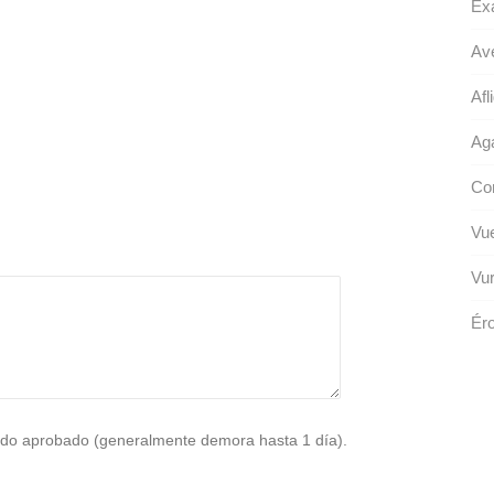
Ex
Ave
Afli
Aga
Con
Vue
Vur
Ér
do aprobado (generalmente demora hasta 1 día).