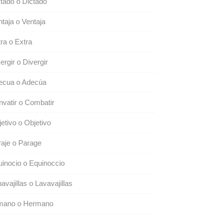
tado o Dictado
taja o Ventaja
ra o Extra
ergir o Divergir
ecua o Adecúa
vatir o Combatir
etivo o Objetivo
aje o Parage
inocio o Equinoccio
avajillas o Lavavajillas
mano o Hermano