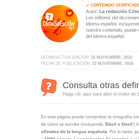
✓ CONTENIDO VERIFICAD
Autor:
La redacción Cóm
Los editores del dicciona
idioma español, incluyendo
nuestro contenido, puede 
del idioma español.
ÚLTIMA ACTUALIZACIÓN:
22 NOVIEMBRE, 2016
FECHA DE PUBLICACIÓN:
22 NOVIEMBRE, 2016
Consulta otras defi
Haga clic aquí para abrir el motor de 
En esta página puede comprobar la ortografía cor
de cómo se escribe (incluyendo '
Dócil o Docil
') 
oficiales de la lengua española
. Por lo tanto, 
y
100% segura
.
Las preguntas frecuentes
que l