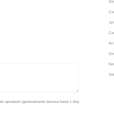
De
Co
Jen
Co
Arr
Dec
No
Vut
do aprobado (generalmente demora hasta 1 día).