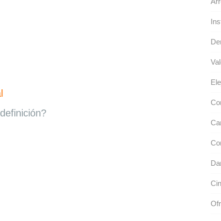
Arr
Ins
De
Val
Ele
l
Con
definición?
Cam
Co
Da
Ci
Of