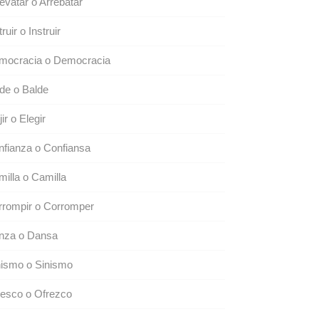
evatar o Arrebatar
truir o Instruir
mocracia o Democracia
de o Balde
jir o Elegir
fianza o Confiansa
illa o Camilla
rrompir o Corromper
nza o Dansa
nismo o Sinismo
resco o Ofrezco