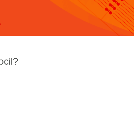
ocil?