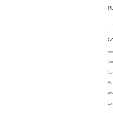
Re
Co
Ves
Za
Co
Em
An
Lo