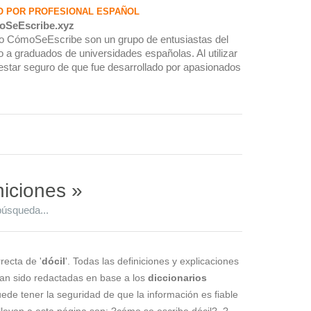
O POR PROFESIONAL ESPAÑOL
oSeEscribe.xyz
rio CómoSeEscribe son un grupo de entusiastas del
 a graduados de universidades españolas. Al utilizar
estar seguro de que fue desarrollado por apasionados
niciones »
búsqueda...
recta de '
dócil
'. Todas las definiciones y explicaciones
han sido redactadas en base a los
diccionarios
puede tener la seguridad de que la información es fiable
levan a esta página son: ?cómo se escribe dócil?, ?