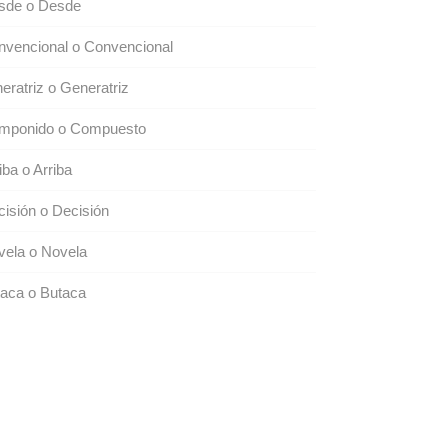
sde o Desde
nvencional o Convencional
eratriz o Generatriz
mponido o Compuesto
iba o Arriba
isión o Decisión
vela o Novela
aca o Butaca