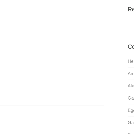
Re
Co
Hel
Am
Ata
Ga
Eg
Gar