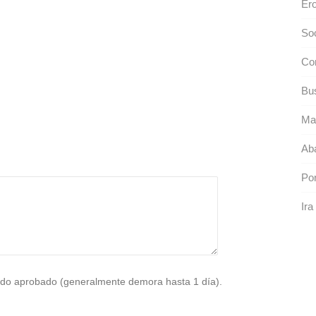
Ero
So
Co
Bu
Ma
Aba
Po
Ira
do aprobado (generalmente demora hasta 1 día).