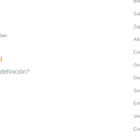
Bo
Sub
Zap
ßen
All
Con
l
Gen
definición?
Dor
So
Em
Ver
Con