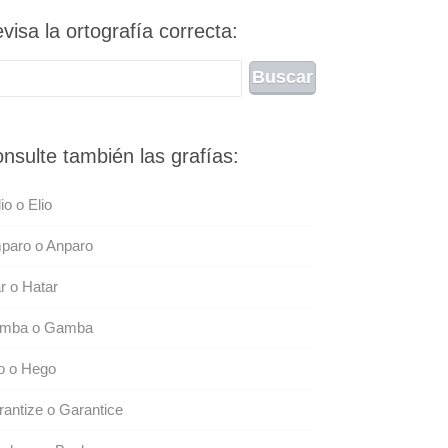
visa la ortografía correcta:
nsulte también las grafías:
io o Elio
paro o Anparo
r o Hatar
mba o Gamba
o o Hego
antize o Garantice