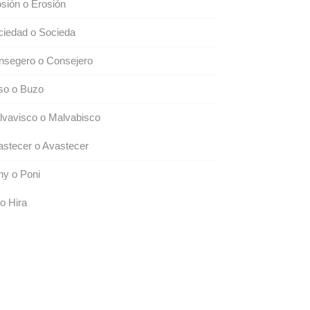
sión o Erosión
ciedad o Socieda
nsegero o Consejero
so o Buzo
lvavisco o Malvabisco
stecer o Avastecer
ny o Poni
 o Hira