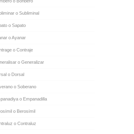
mbero o Bonbero
liminar o Subliminal
ato o Sapato
anar o Ayanar
trage o Contraje
eralisar o Generalizar
sal o Dorsal
verano o Soberano
panadiya o Empanadilla
osímil o Berosímil
traluz o Contraluz