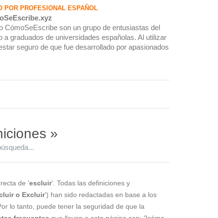
O POR PROFESIONAL ESPAÑOL
oSeEscribe.xyz
rio CómoSeEscribe son un grupo de entusiastas del
 a graduados de universidades españolas. Al utilizar
estar seguro de que fue desarrollado por apasionados
niciones »
búsqueda...
recta de '
escluir
'. Todas las definiciones y
cluir o Excluir
') han sido redactadas en base a los
Por lo tanto, puede tener la seguridad de que la
tas frecuentes
que llevan a esta página son: ?cómo