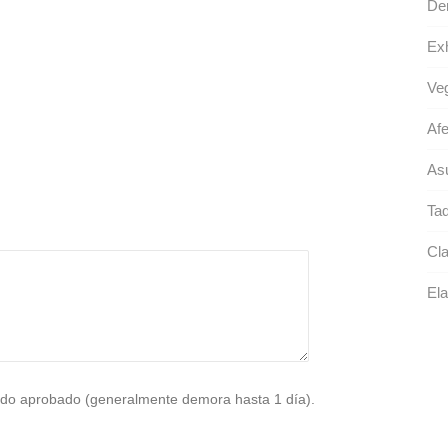
De
Exh
Ve
Afe
As
Taq
Cla
Ela
do aprobado (generalmente demora hasta 1 día).