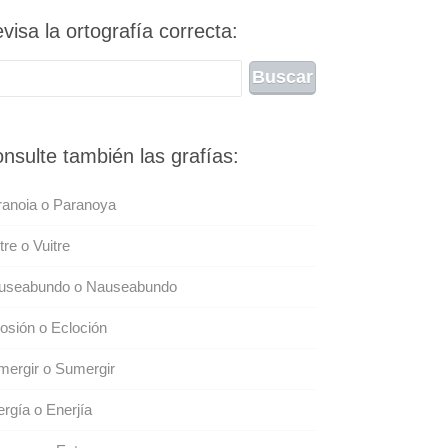
visa la ortografía correcta:
nsulte también las grafías:
ranoia o Paranoya
tre o Vuitre
useabundo o Nauseabundo
osión o Ecloción
ergir o Sumergir
rgía o Enerjía