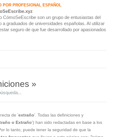
O POR PROFESIONAL ESPAÑOL
oSeEscribe.xyz
rio CómoSeEscribe son un grupo de entusiastas del
 a graduados de universidades españolas. Al utilizar
estar seguro de que fue desarrollado por apasionados
niciones »
búsqueda...
recta de '
extraño
'. Todas las definiciones y
traño o Extraño
') han sido redactadas en base a los
Por lo tanto, puede tener la seguridad de que la
tas frecuentes
que llevan a esta página son: ?cómo