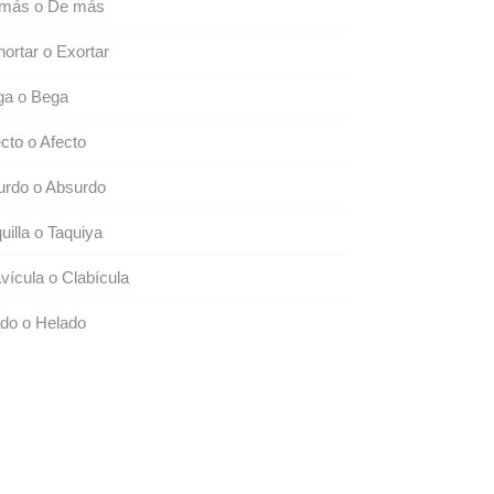
más o De más
ortar o Exortar
ga o Bega
cto o Afecto
urdo o Absurdo
uilla o Taquiya
vícula o Clabícula
do o Helado