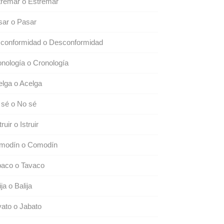
tremar o Estremar
sar o Pasar
sconformidad o Desconformidad
nología o Cronología
lga o Acelga
 sé o No sé
truir o Istruir
modín o Comodín
baco o Tavaco
ija o Balija
ato o Jabato