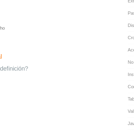
Ex
Pa
Di
nho
Cro
Ace
l
No
definición?
Ins
Co
Ta
Val
Jav