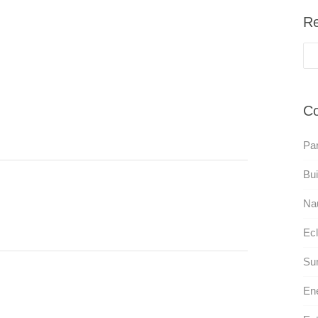
Re
Co
Pa
Bui
Na
Ecl
Sum
Ene