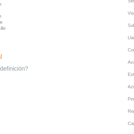
Sel
n
Vis
n
ne
Sub
ção
Ll
Co
l
Av
definición?
Es
Az
Pe
Re
Ca