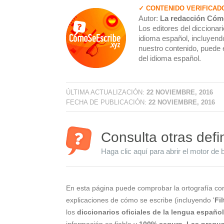
✓ CONTENIDO VERIFICAD
Autor:
La redacción Cóm
Los editores del dicciona
idioma español, incluyendo
nuestro contenido, puede 
del idioma español.
ÚLTIMA ACTUALIZACIÓN:
22 NOVIEMBRE, 2016
FECHA DE PUBLICACIÓN:
22 NOVIEMBRE, 2016
Consulta otras defi
Haga clic aquí para abrir el motor de 
En esta página puede comprobar la ortografía cor
explicaciones de cómo se escribe (incluyendo '
Fi
los
diccionarios oficiales de la lengua españo
información es fiable y
100% segura
.
Las pregun