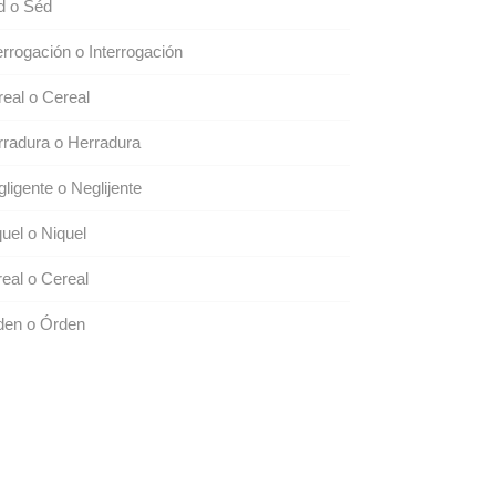
d o Séd
errogación o Interrogación
eal o Cereal
radura o Herradura
ligente o Neglijente
uel o Niquel
eal o Cereal
den o Órden