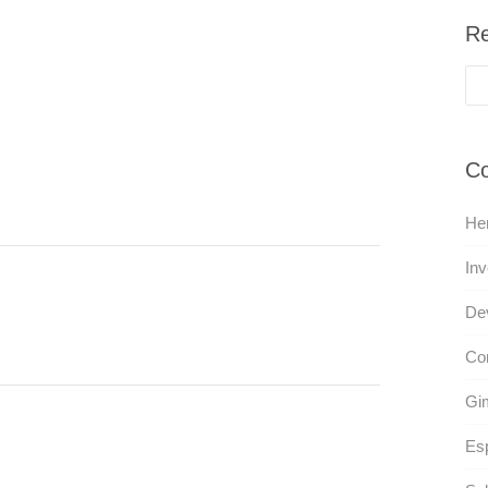
Re
Co
He
Inv
Dev
Com
Gi
Esp