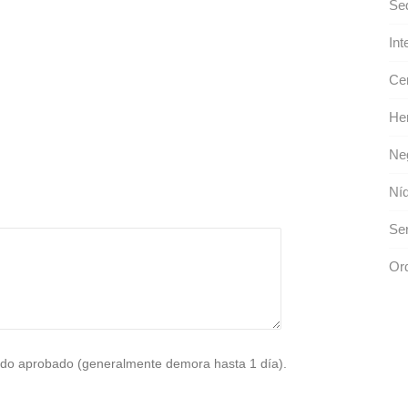
Se
Int
Cer
Her
Neg
Níq
Ser
Or
do aprobado (generalmente demora hasta 1 día).