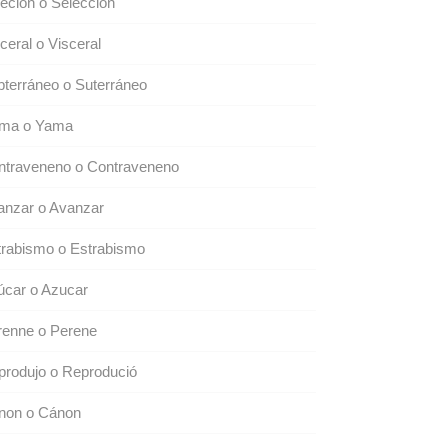
eción o Selección
ceral o Visceral
terráneo o Suterráneo
ama o Yama
ntraveneno o Contraveneno
anzar o Avanzar
trabismo o Estrabismo
úcar o Azucar
renne o Perene
produjo o Reprodució
non o Cánon