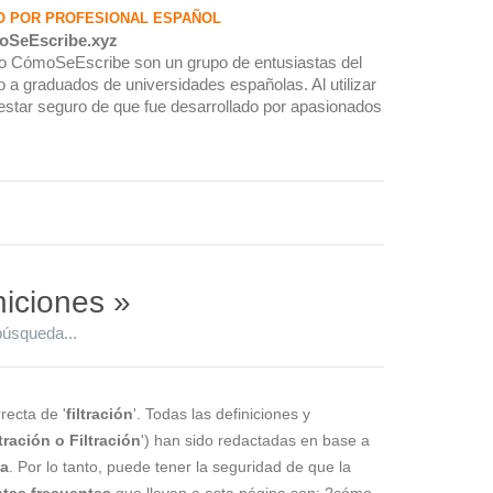
O POR PROFESIONAL ESPAÑOL
oSeEscribe.xyz
rio CómoSeEscribe son un grupo de entusiastas del
 a graduados de universidades españolas. Al utilizar
estar seguro de que fue desarrollado por apasionados
niciones »
búsqueda...
recta de '
filtración
'. Todas las definiciones y
ltración o Filtración
') han sido redactadas en base a
la
. Por lo tanto, puede tener la seguridad de que la
tas frecuentes
que llevan a esta página son: ?cómo