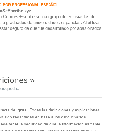
O POR PROFESIONAL ESPAÑOL
oSeEscribe.xyz
rio CómoSeEscribe son un grupo de entusiastas del
 a graduados de universidades españolas. Al utilizar
estar seguro de que fue desarrollado por apasionados
niciones »
búsqueda...
recta de '
grúa
'. Todas las definiciones y explicaciones
han sido redactadas en base a los
diccionarios
puede tener la seguridad de que la información es fiable
levan a esta página son: ?cómo se escribe grúa?, ?