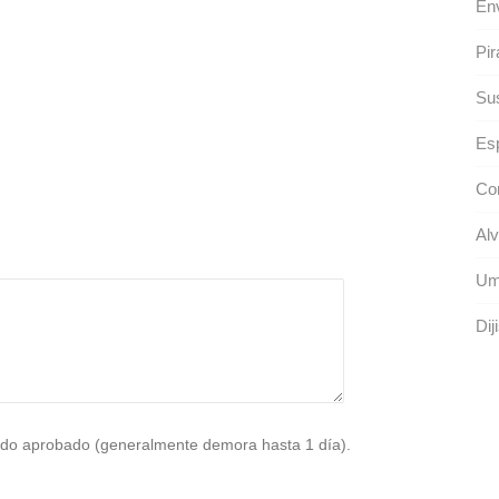
Env
Pir
Sus
Es
Co
Alv
Um
Dij
do aprobado (generalmente demora hasta 1 día).