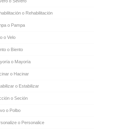
vero o Severo
abilitación o Rehabilitación
npa o Pampa
o o Velo
nto o Biento
yoría o Mayoría
inar o Hacinar
abilizar o Estabilizar
ción o Seción
vo o Polbo
sonalize o Personalice