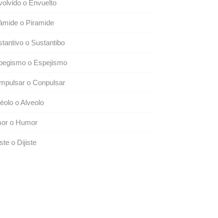
olvido o Envuelto
ámide o Piramide
tantivo o Sustantibo
pegismo o Espejismo
mpulsar o Conpulsar
éolo o Alveolo
or o Humor
iste o Dijiste