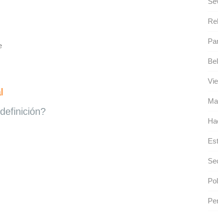
Se
Reh
Pa
e
Bel
Vie
l
Ma
definición?
Hac
Est
Sec
Pol
Per