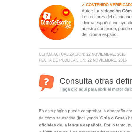
✓ CONTENIDO VERIFICAD
Autor:
La redacción Cóm
Los editores del dicciona
idioma español, incluyendo
nuestro contenido, puede 
del idioma español.
ÚLTIMA ACTUALIZACIÓN:
22 NOVIEMBRE, 2016
FECHA DE PUBLICACIÓN:
22 NOVIEMBRE, 2016
Consulta otras defi
Haga clic aquí para abrir el motor de 
En esta página puede comprobar la ortografía cor
de cómo se escribe (incluyendo '
Grúa o Grua
') 
oficiales de la lengua española
. Por lo tanto, 
y
100% segura
.
Las preguntas frecuentes
que l