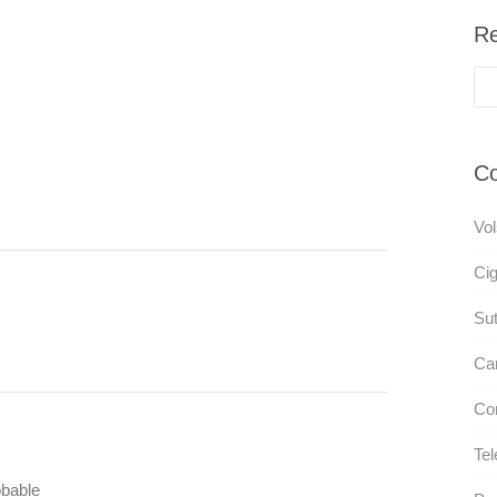
Re
Co
Vol
Ci
Sut
Car
Con
Tel
bable