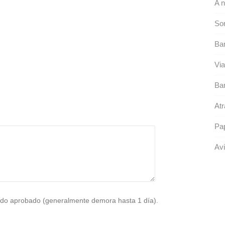
A 
Sor
Bar
Via
Ba
Atr
Pap
Avi
do aprobado (generalmente demora hasta 1 día).