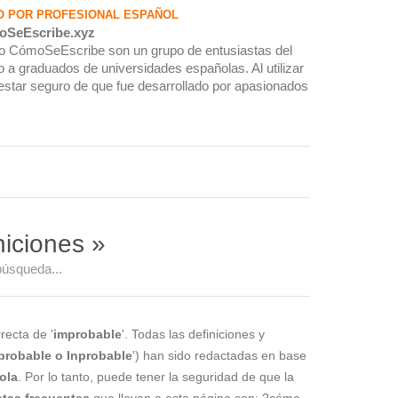
O POR PROFESIONAL ESPAÑOL
oSeEscribe.xyz
rio CómoSeEscribe son un grupo de entusiastas del
 a graduados de universidades españolas. Al utilizar
estar seguro de que fue desarrollado por apasionados
niciones »
búsqueda...
recta de '
improbable
'. Todas las definiciones y
probable o Inprobable
') han sido redactadas en base
ola
. Por lo tanto, puede tener la seguridad de que la
tas frecuentes
que llevan a esta página son: ?cómo