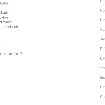
Pro
bable
y
Bo
obable
abile
Bí
rovável
rscheinlich
Apa
Ja
l
Pró
definición?
Ext
Sa
Int
Um
Con