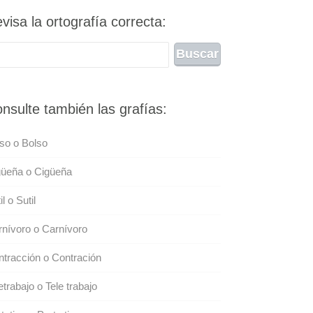
visa la ortografía correcta:
nsulte también las grafías:
so o Bolso
güeña o Cigüeña
il o Sutil
nívoro o Carnívoro
tracción o Contración
etrabajo o Tele trabajo