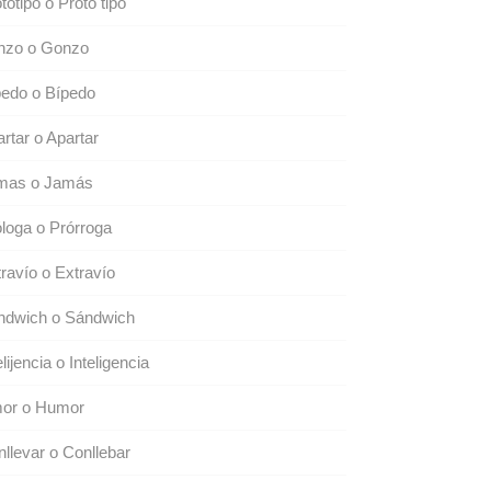
totipo o Proto tipo
nzo o Gonzo
pedo o Bípedo
rtar o Apartar
mas o Jamás
loga o Prórroga
ravío o Extravío
ndwich o Sándwich
elijencia o Inteligencia
or o Humor
llevar o Conllebar