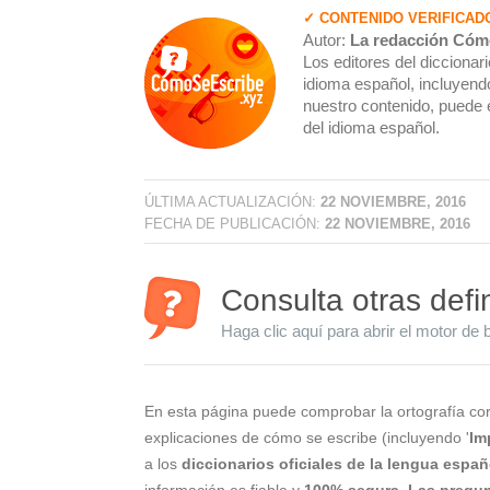
✓ CONTENIDO VERIFICAD
Autor:
La redacción Cóm
Los editores del dicciona
idioma español, incluyendo
nuestro contenido, puede 
del idioma español.
ÚLTIMA ACTUALIZACIÓN:
22 NOVIEMBRE, 2016
FECHA DE PUBLICACIÓN:
22 NOVIEMBRE, 2016
Consulta otras defi
Haga clic aquí para abrir el motor de 
En esta página puede comprobar la ortografía cor
explicaciones de cómo se escribe (incluyendo '
Im
a los
diccionarios oficiales de la lengua españ
información es fiable y
100% segura
.
Las pregun